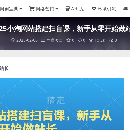
网创宝典
网络营销
AI玩法
私域引流
025小淘网站搭建扫盲课，新手从零开始做
2025-02-06
网赚项目
0
0
10.2K
0
站长