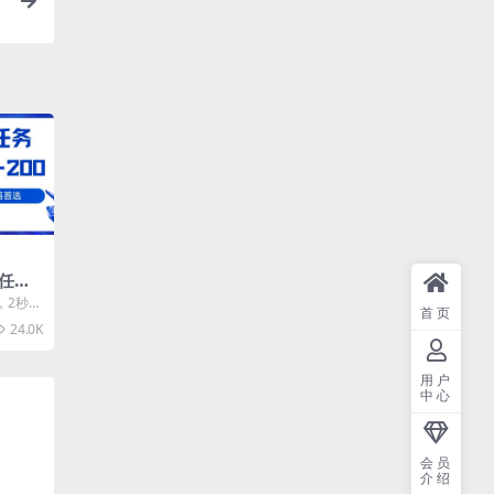
任
2
，2秒一
首页
【揭
宝妈首选
24.0K
用户
中心
会员
介绍