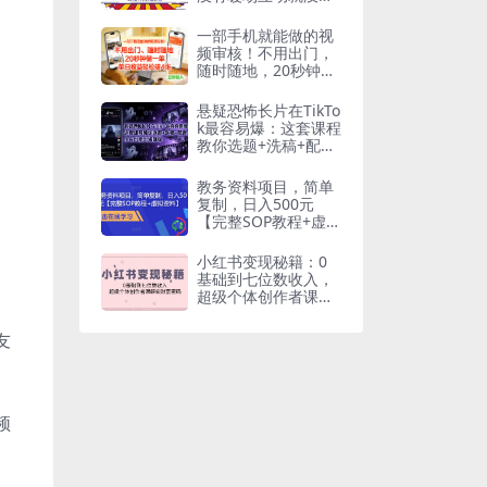
自然流量(30节)
一部手机就能做的视
频审核！不用出门，
随时随地，20秒钟做
一单，单日收益轻松
破4张【揭秘】
悬疑恐怖长片在TikTo
k最容易爆：这套课程
教你选题+洗稿+配
音，小白也能出海赚
钱
教务资料项目，简单
复制，日入500元
【完整SOP教程+虚拟
资料】
小红书变现秘籍：0
基础到七位数收入，
超级个体创作者课解
锁财富密码
友
频