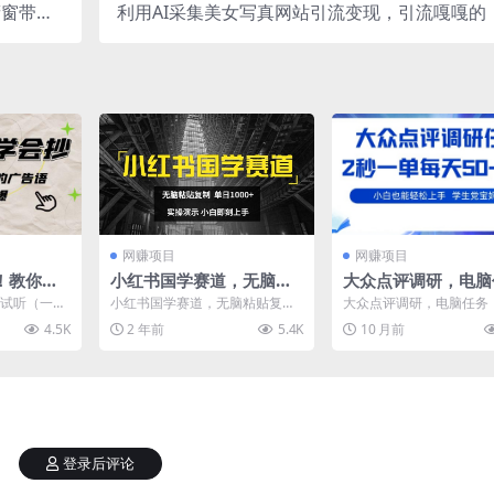
窗带货5
利用AI采集美女写真网站引流变现，引流嘎嘎的
级操作教程
网赚项目
网赚项目
！教你抄
小红书国学赛道，无脑粘
大众点评调研，电脑
语，谁抄
贴复制，单日1K，实操演
务，2秒一单每天50-
费试听（一定
小红书国学赛道，无脑粘贴复
大众点评调研，电脑任务
示，小白即刻上手【揭
张，学生党宝妈首选
-“被验证过成
制，单日1K，实操演示，小白即
单每天50-2张，学生党
4.5K
2 年前
5.4K
10 月前
刻上手【揭秘】 24年国...
【揭秘】 项目介绍...
秘】
秘】
登录后评论