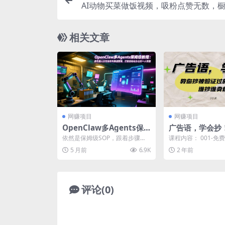
AI动物买菜做饭视频，吸粉点赞无数，橱
000单，喂饭
相关文章
网赚项目
网赚项目
OpenClaw多Agents保
广告语，学会抄
姆级教程：多机器人并行
被验证过的广告
依然是保姆级SOP，跟着步骤操
课程内容： 001-免
运作与群组管理，打造自
谁卖爆(9节课)
作就好，老奶奶都行。 课程内
要听完）.mp4 002
5 月前
6.9K
2 年前
容： 多Agents配...
功”的广...
动化办公的一人军团
评论(0)