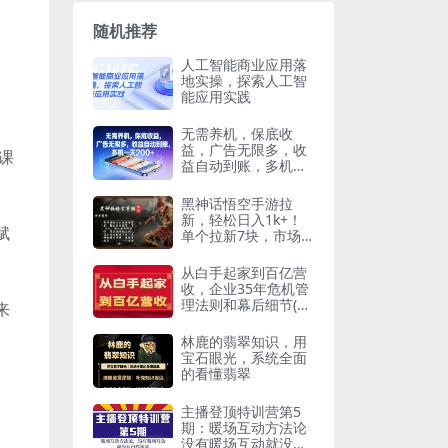
随机推荐
人工智能商业应用落
地实操，探索人工智
能应用实践
无需养机，保底收
益，广告无限多，收
课
益自动到账，多机一
天2张+【揭秘】
黑神话悟空手游拉
新，轻松日入1k+！
赋
单个拉新7块，市场
空白！
从白手起家到百亿营
收，企业35年危机管
理法则和幕后细节(17
来
节)
林鹿的翡翠知识，​用
宝石眼光，系统全面
的看懂翡翠
主播登顶特训营第5
期：暖场互动方法论
没有暖场互动就没有