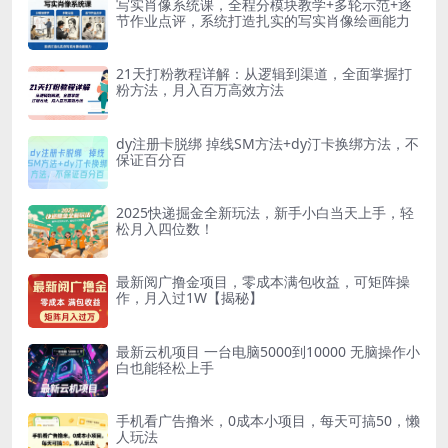
写实肖像系统课，全程分模块教学+多轮示范+逐
节作业点评，系统打造扎实的写实肖像绘画能力
21天打粉教程详解：从逻辑到渠道，全面掌握打
粉方法，月入百万高效方法
dy注册卡脱绑 掉线SM方法+dy汀卡换绑方法，不
保证百分百
2025快递掘金全新玩法，新手小白当天上手，轻
松月入四位数！
最新阅广撸金项目，零成本满包收益，可矩阵操
作，月入过1W【揭秘】
最新云机项目 一台电脑5000到10000 无脑操作小
白也能轻松上手
手机看广告撸米，0成本小项目，每天可搞50，懒
人玩法