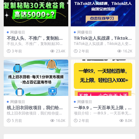
网赚项目
网赚项目
不拉人头、不推广，复制粘贴
TikTok达人实战课，Tiktok
30天收益竟高达5000+？
达人变现全套流程
不拉人头、不推广，复制粘贴30天
TikTok达人实战课，Tiktok达人变现
收益竟高达5000+？ 全网中，不拉
全套流程 课程内容： 1-第一节：T...
3 年前
23.4K
2 年前
16.2K
人头、不推广...
网赚项目
网赚项目
线上旧衣回收项目，我们给你
一单9.9，一天百单无上限，不
提供视频，每天花一分钟发布
挑人，小白当天上手，轻松日
线上旧衣回收项目，我们给你提供
项目介绍： 一单9.9，一天百单无上
视频，抢占百亿蓝海市场【揭
入1000+
视频，每天花一分钟发布视频，抢
限，不挑人，小白当天上手，黑科
5 月前
16.0K
2 年前
8.0K
秘】
占百亿蓝海市场【揭秘...
技玩法 轻松日...