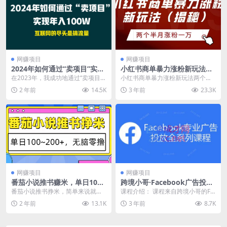
网赚项目
网赚项目
2024年如何通过“卖项目”实现
小红书商单暴力涨粉新玩法两
年入100W
个半月涨粉一万（揭秘）
在2023年，我成功地通过“卖项目”
小红书商单暴力涨粉新玩法两个半
实现了100万以上的净利润。在当
月涨粉一万（揭秘）
2 年前
14.5K
3 年前
23.3K
前整体经济低...
网赚项目
网赚项目
番茄小说推书赚米，单日100~
跨境小哥·Facebook广告投放
200+，无脑零撸
菜鸟到老鸟系列课程
番茄小说推书挣米，简单来说就是
课程介绍： 课程来自跨境小哥的Fa
给别人推荐书，找一个话题写书籍
cebook菜鸟到老鸟全系列运营玩法
2 年前
13.1K
3 年前
8.7K
推荐文案，结尾挂上推...
+Face...