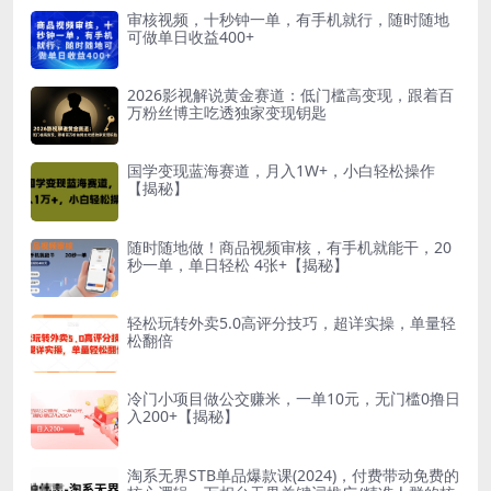
审核视频，十秒钟一单，有手机就行，随时随地
可做单日收益400+
2026影视解说黄金赛道：低门槛高变现，跟着百
万粉丝博主吃透独家变现钥匙
国学变现蓝海赛道，月入1W+，小白轻松操作
【揭秘】
随时随地做！商品视频审核，有手机就能干，20
秒一单，单日轻松 4张+【揭秘】
轻松玩转外卖5.0高评分技巧，超详实操，单量轻
松翻倍
冷门小项目做公交赚米，一单10元，无门槛0撸日
入200+【揭秘】
淘系无界STB单品爆款课(2024)，付费带动免费的