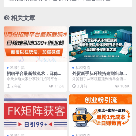
副业。
相关文章
私域引流
私域引流
招聘平台最新截流术，日稳定
外贸新手从环境搭建到出单全
引流300+创业粉，颠覆以往玩
流程，帮你快速开启合规、高
今天来给大家分享我们招聘平台引
外贸新手从环境搭建到出单全流
法 加爆微信
效的外贸创业之路
流创业粉每天400+的方法，也是外
程，帮你快速开启合规、高效的外
2 年前
11.6K
3 月前
10.9K
面卖6980的教...
贸创业之路 课程介绍：...
私域引流
私域引流