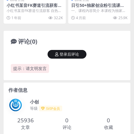
小红书某音FK赛道引流获客
日引50+独家创业粉引流课：1
自热矩阵日引200+【揭秘】
个账号即可开干，单粉1元成
小红书某音FK赛道引流获客 自热矩
一、课程内容简介 本课程为独家创
本，日赚数百出粉盈利
阵日引200+【揭秘】 项目揭秘，项
业粉引流实战课，无需投流、直
1 年前
32.2K
4 月前
25.9K
目介绍： ...
播、剪辑，仅需1个抖...
评论(0)
登录后评论
提示：请文明发言
作者信息
小创
等级
SVIP会员
25936
0
0
文章
评论
收藏