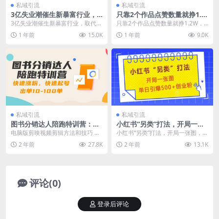
私域引流
私域引流
3亿失业潮催生新暴富行业，
只靠2个作品点赞数量就挣1.2
取代知识付费的新风口，零基
W，不导私域也能变现了【支
3亿失业潮催生新暴富行业，取代知
只靠2个作品点赞数量就挣1.2W，
础做人才推荐官，一部手机日
持矩阵】汽水音乐门种草项目
识付费的新风口，零基础做人才推
不导私域也能变现了【支持矩阵】
1 年前
15.0K
1 年前
9.0K
入多张
荐官，一部手机日入...
汽水音乐门种草项...
私域引流
私域引流
图书分销达人陪跑特训营：快
小红书“另类”打法，开局一张
速涨粉，快速起号出单10-100
图，单日引爆500+精准创业粉
电脑版剪映视频剪辑方法和技巧 巨
小红书“另类”打法，开局一张图，单
单！
【揭秘】
量千川使用和投放技巧 如何开橱窗
日引爆500+精准创业粉【揭秘】 其
2 年前
27.8K
2 年前
13.1K
如何快速出单的...
实大家在做...
评论(0)
登录后评论