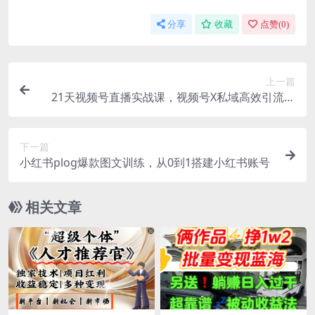
分享
收藏
点赞(
0
)
上一篇
21天视频号直播实战课，视频号X私域高效引流与
转化
下一篇
小红书plog爆款图文训练，从0到1搭建小红书账号
相关文章