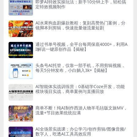
即梦AI特效实操玩法：新手10分钟上手，轻松搞
定特效视频制作
AI水果狗血剧爆款教程：复刻高赞热门案例，分
镜脚本到剪辑，快速批量做流量短剧
通过书单号视频，全平台每周保底4000+，利用A
I解说一键原创作品【揭秘】
头条号AI托管，仅靠一部手机，不用剪辑视频，
每天5分钟发布，小白躺入3k+【揭秘】
AI智能体实战训练营：0基础学Coze开发，功能
模块项目实战，商单案例与直播回放
商单不断！纯AI制作西游人物羊毛毡版文旅MV，
流量+节目效果统统拉满
AI全场景实战课：办公学习/创作剪辑/图像音频/
数字人，吃透AI工具高效应用