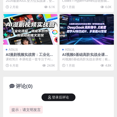
课，全工具覆盖・多场景落
剪辑视频王炸组合！30分钟内
2026最新AIGC全方位实战课，全
Codex＋HyperFrames自动剪辑视
地・变现玩法拆解，零基础从
搭建起属于自己的AI剪辑流水
工具覆盖・多场景落地・变现玩法
频王炸组合！30分钟内搭建起属于
2 月前
6.1K
1 月前
6.0K
入门到精通系统视频教程
线(完整版实操教程手册)
拆解，零基础从...
自己...
AI玩法
AI玩法
AI漫剧视频实战营：工业化流
AI视频0基础高阶实战全课程
程，低成本创作，解锁短剧推
｜账号精细化起号、DeepSee
课程简介 本课程是一套专注于AI生
AI视频0基础高阶实战全课程｜账号
文变现
k高阶指令、即梦AI特效成
成叙事视频的高阶实操课程，尤其
精细化起号、DeepSeek高阶指
6 月前
24.9K
1 月前
4.8K
片、多赛道AI短视频量产变现
适用于短剧、小说...
令、即梦AI...
评论(0)
登录后评论
提示：请文明发言