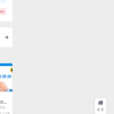
(
0
)
助力历
益翻
史知识
首页
秘】 内
17.0K