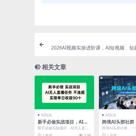
2026AI视频实操进阶课，AI短视频、
实操创作，每个人的零基础进
相关文章
AI玩法
AI玩法
新手必做实战项目，AI无
跨境AI头部社群
人直播任务 不违规，实操
顶一支团队的时
新手必做实战项目，AI无人直播
跨境AI头部社群，一
单日收益90+
开始了，分享跨境
任务不违规，实操单日收益90+
团队的时代真正的开
1 年前
5.9K
1 月前