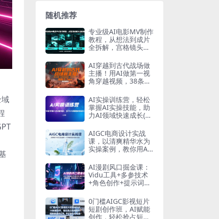
随机推荐
专业级AI电影MV制作
教程，从想法到成片
全拆解，宫格镜头
+提示词模板+AI工具
一站式教学
AI穿越到古代战场做
主播！用AI做第一视
角穿越视频，38条作
品，涨粉3.7w+，保
姆级教程
全域
AI实操训练营，轻松
掌握AI实操技能，助
程
力AI领域快速成长(二
期)
PT
AIGC电商设计实战
课，以清爽精华水为
实操案例，教你用AI
基
快速生成电商场景
AI漫剧风口掘金课：
Vidu工具+多参技术
+角色创作+提示词生
成+案例解析，新手
副业月入3w+
0门槛AIGC影视短片
短剧创作班，AI赋能
创作，轻松抢占短视