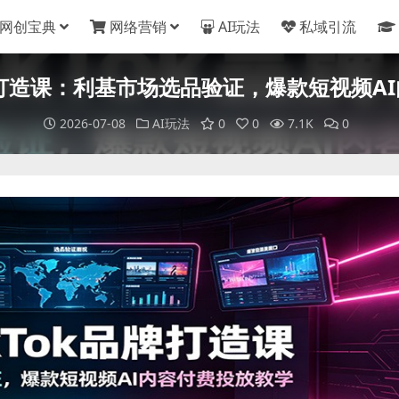
网创宝典
网络营销
AI玩法
私域引流
品牌打造课：利基市场选品验证，爆款短视频A
2026-07-08
AI玩法
0
0
7.1K
0