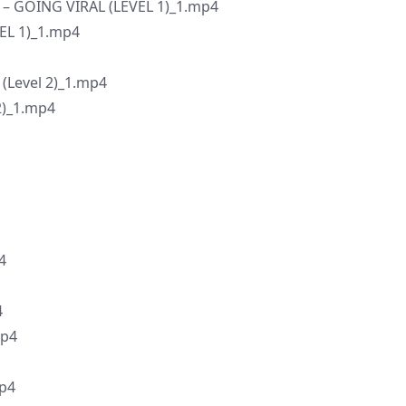
ms – GOING VIRAL (LEVEL 1)_1.mp4
VEL 1)_1.mp4
(Level 2)_1.mp4
 2)_1.mp4
4
4
mp4
mp4