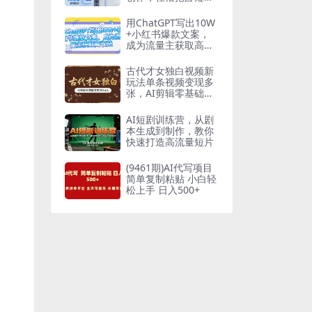
频和短剧赛道的红
利，开启副业增收路
用ChatGPT写出10W
+小红书爆款文案，
成为流量主获取高收
益
古代才女独白视频新
玩法单条视频变现多
张，AI剪辑零基础即
可上手
AI短剧训练营，从剧
本生成到制作，教你
快速打造高流量短片
(9461期)AI代写项目
简单复制粘贴 小白轻
松上手 日入500+