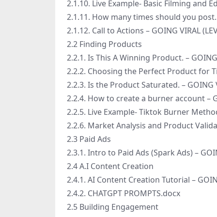
2.1.10. Live Example- Basic Filming and 
2.1.11. How many times should you post
2.1.12. Call to Actions – GOING VIRAL (L
2.2 Finding Products
2.2.1. Is This A Winning Product. – GOIN
2.2.2. Choosing the Perfect Product for
2.2.3. Is the Product Saturated. – GOING
2.2.4. How to create a burner account –
2.2.5. Live Example- Tiktok Burner Meth
2.2.6. Market Analysis and Product Vali
2.3 Paid Ads
2.3.1. Intro to Paid Ads (Spark Ads) – G
2.4 A.I Content Creation
2.4.1. AI Content Creation Tutorial – GO
2.4.2. CHATGPT PROMPTS.docx
2.5 Building Engagement