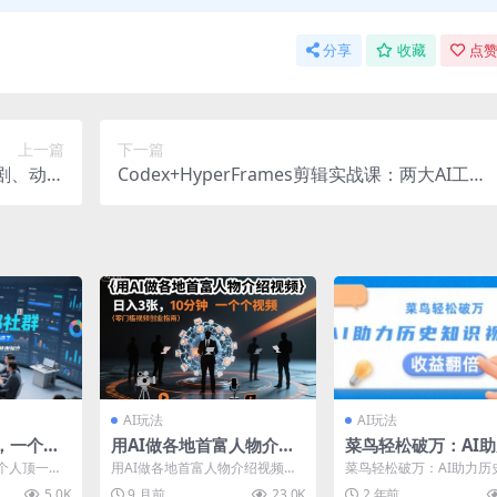
分享
收藏
点赞
上一篇
下一篇
短剧、动画
Codex+HyperFrames剪辑实战课：两大AI工具
阶ai课
搭配全自动批量生成短视频
AI玩法
AI玩法
，一个人
用AI做各地首富人物介绍
菜鸟轻松破万：AI
代真正的
视频，日入3张，10分钟
史知识视频创作，收
个人顶一支
用AI做各地首富人物介绍视频，
菜鸟轻松破万：AI助力历
AI前
一个视频
倍【揭秘】
始了，分享
日入3张，10分钟一个视频 项目
视频创作，收益翻倍【揭
5.0K
9 月前
23.0K
2 年前