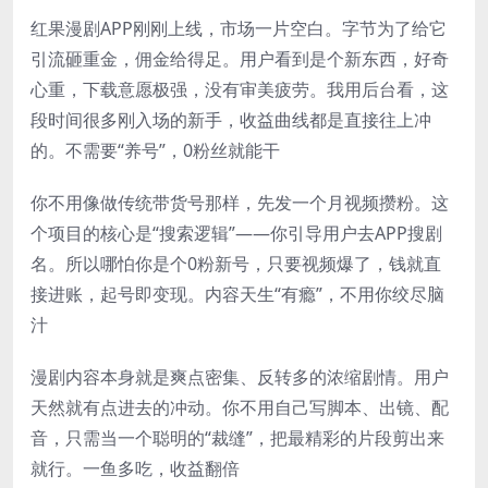
红果漫剧APP刚刚上线，市场一片空白。字节为了给它
引流砸重金，佣金给得足。用户看到是个新东西，好奇
心重，下载意愿极强，没有审美疲劳。我用后台看，这
段时间很多刚入场的新手，收益曲线都是直接往上冲
的。不需要“养号”，0粉丝就能干
你不用像做传统带货号那样，先发一个月视频攒粉。这
个项目的核心是“搜索逻辑”——你引导用户去APP搜剧
名。所以哪怕你是个0粉新号，只要视频爆了，钱就直
接进账，起号即变现。内容天生“有瘾”，不用你绞尽脑
汁
漫剧内容本身就是爽点密集、反转多的浓缩剧情。用户
天然就有点进去的冲动。你不用自己写脚本、出镜、配
音，只需当一个聪明的“裁缝”，把最精彩的片段剪出来
就行。一鱼多吃，收益翻倍