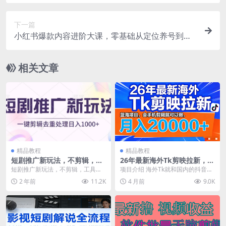
下一篇
小红书爆款内容进阶大课，零基础从定位养号到爆
款笔记，直播开店完整变现教学
相关文章
精品教程
精品教程
短剧推广新玩法，不剪辑，工
26年最新海外Tk剪映拉新，蓝
具助力一键过原创，日入1000
海项目，会手机剪辑就可以
短剧推广新玩法，不剪辑，工具助
项目介绍 海外Tk就和国内的抖音差
+【揭秘】
做，月入20000＋
力一键过原创，日入1000+【揭
不多，海外Tk管理风控什么都没有
2 年前
11.2K
4 月前
9.0K
秘】 项目介绍： ...
那么高跟几年前...