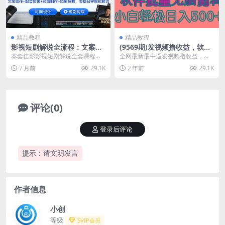
精品教程
精品教程
影视短剧解说全流程：文案创
(9569期)发视频撸收益，软件
作+配音剪辑+封面制作+短剧
无脑批量剪辑，第一天发第二
本套佳影影视短剧解说全套课程，
全网最新最牛逼发视频撸收益，软
挂载，零基础学爆款解说
天就有钱
涵盖影视解说 + 短剧解说全品类创
件无脑批量剪辑，不服来辩，第一
7 月前
29.1K
2 年前
29.1K
作干货，零基础也...
天发第二天就有钱
评论(0)
登录后评论
提示：请文明发言
作者信息
小创
等级
SVIP会员