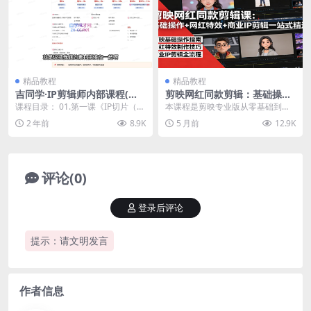
精品教程
精品教程
吉同学·IP剪辑师内部课程(更
剪映网红同款剪辑：基础操作
新12月)
+网红特效+商业IP剪辑一站式
课程目录： 01.第一课《IP切片（挂
本课程是剪映专业版从零基础到高
精通
车）视频剪辑课程》.mp4 02.第二
阶的自媒体实战剪辑课，包含基础
2 年前
8.9K
5 月前
12.9K
课《...
操作、快捷键、粗剪、...
评论(0)
登录后评论
提示：请文明发言
作者信息