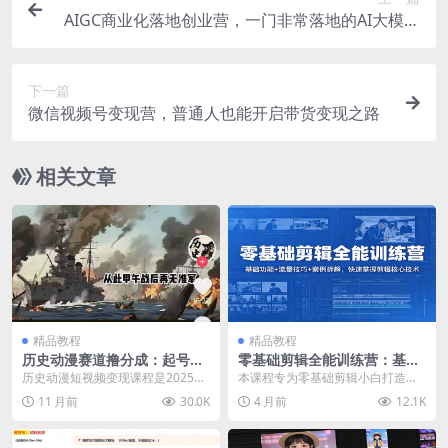
AIGC商业化落地创业营，一门非常落地的AI大模型
创业课
下一篇
微信视频号变现营，普通人也能开启带货变现之路
相关文章
精品教程
精品教程
历史动漫赛道撸分成：起号、
零基础剪辑全能训练营：基础
文案、素材、配音、剪辑，单
功能+流量技巧+案例拆解，快
历史动漫短视频变现课程是2025年
本课程专为零基础剪辑小白打造，
视频收益破万
速掌握剪辑核心技术
最新内容创业课，涵盖文案创作+视
全程实操落地，拒绝空泛理论。从
11 月前
30.0K
4 月前
12.1K
觉制作+商业变...
剪辑界面认知、基础操...