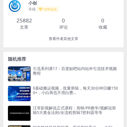
小创
等级
SVIP会员
25882
0
0
文章
评论
收藏
查看作者其他文章
随机推荐
引流系列课17：百度贴吧站内站外引流技术视频
教程
0基础搬运视频，批量剪辑，每天30分钟日赚150
0+，小白再也不用白费…
汪哥影视解说正式课程：剪映/PR教学/视解说剪
辑5大黄金法则/全流程剪辑7把利器等等