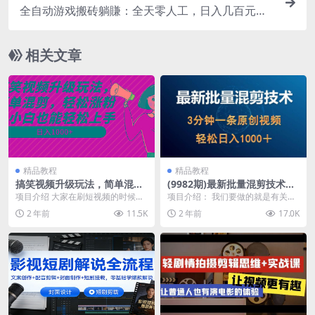
全自动游戏搬砖躺賺：全天零人工，日入几百元，
可放大！【揭秘】
相关文章
精品教程
精品教程
搞笑视频升级玩法，简单混
(9982期)最新批量混剪技术撸
剪，轻松涨粉，小白也能上
收益热门领域玩法，3分钟一
项目介绍 大家在刷短视频的时候，
项目介绍： 我们要做的就是有关于
手，日入1000+教程+素材
条原创视频，轻松日入1000＋
是不是也经常会看到一些搞笑的短
养生的赛道，受众中老年的群体，
2 年前
11.5K
2 年前
17.0K
视频，有趣的画面配...
养生相关内容的普遍...