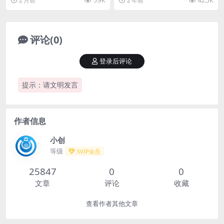
2 月前
5.9K
2 年前
42.5K
把手教学
制作、视频导出，手...
成收益【揭秘】 ...
评论(0)
登录后评论
提示：请文明发言
作者信息
小创
等级
SVIP会员
25847
0
0
文章
评论
收藏
查看作者其他文章