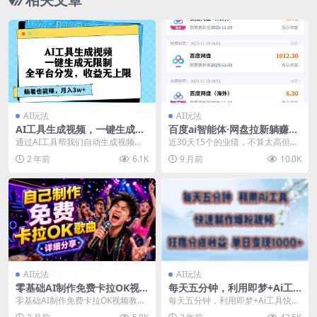
AI玩法
AI玩法
AI工具生成视频，一键生成无
百度ai智能体·网盘拉新躺赚教
限制，全平台分发，收益无上
程2.0：单日收益高达1800
通过AI工具帮我们自动生成视频，
近30天15个的业绩，不算太高但是
限，躺着也能赚…
元，30收入15w+
然后发布到视频平台去获取收益，
都是兄弟们努力地结果！！原本开
2 年前
6.1K
9 月前
10.0K
不是外面烂大街的A...
训练营准备了三个...
AI玩法
AI玩法
零基础AI制作免费卡拉OK视
每天五分钟，利用即梦+Ai工
频教程，从歌曲生成、音轨分
具快速制作萌宠爆粉视频，狂
零基础AI制作免费卡拉OK视频教
每天五分钟，利用即梦+Ai工具快速
离到字幕制作、视频导出，手
撸视频号分成收益【揭秘】
程，从歌曲生成、音轨分离到字幕
制作萌宠爆粉视频，狂撸视频号分