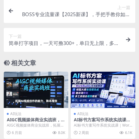
上一篇
BOSS专业流量课【2025新课】，手把手教你如何
提升招聘账号流量
下一篇
简单打字项目，一天可撸300+，单日无上限，多劳
多得！
相关文章
AI玩法
AI玩法
AIGC视频媒体商业实战班，拓
AI标书方案写作系统实战课｜
展AI视频创作的能力，降本增
WorkBuddy全功能精讲・标
AIGC视频媒体商业实战班，拓展AI
AI标书方案写作系统实战课｜Work
效
题大纲全流程生成・提示词优
视频创作的能力，降本增效 课程介
Buddy全功能精讲・标题大纲全流
6 月前
8.0K
2 周前
6.1K
化・多工具组合提效教程
绍： 大家可...
程生成・提...