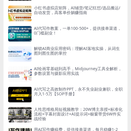
小红书虚拟店矩阵，AI铺货/笔记狂怼/选品搬运/
自动发货，高客单价躺赚指南
AI代写作教案，一单100-500+，提供接单渠道，
0门槛副业！
解锁AI商业应用密码：理解AI落地实操，从词生
图到图生图的掌控
AI绘画零基础到高手，Midjourney工具全解析，
参数设置与摄影应用实战
AI代写之高效制作PPT，永不失业副业兼职，全职
月入1-5万【SOP手册】
人性思维格局短视频教学：20W博主亲授×标准化
流程×字幕封面设计×AI提示词×橱窗带货6W件实
战经验
用AI写作赚稿费，提供接单渠道，每月稳赚1-2