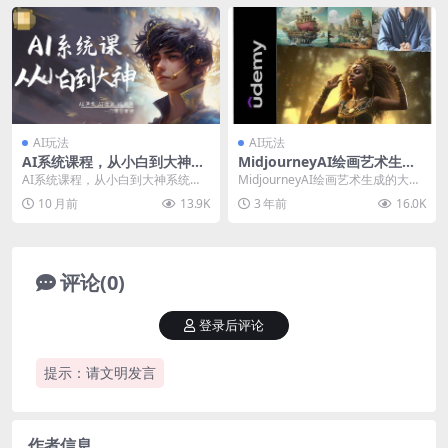
AI玩法
AI玩法
AI系统课程，从小白到大神系
MidjourneyAI绘画艺术生成
统学AI，AI声音-AI绘画-AI视
的大师级写作提示指南教程-8
AI系统课程，从小白到大神系统学A
MidjourneyAI绘画艺术生成的大师
频一门课全掌握
节视频课-中英字幕
I，AI声音-AI绘画-AI视频一门课全
级写作提示指南教程-中英字幕 Mid
10 月前
13.9K
3 年前
16.0K
掌握 ...
j...
评论(0)
登录后评论
提示：请文明发言
作者信息