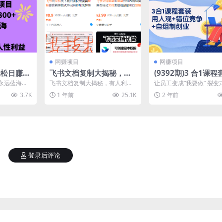
网赚项目
网赚项目
松日赚8
飞书文档复制大揭秘，有
(9392期)3 合1课
海项目，
人利用这个方法收入8000
用人观+错位竞争+自
永远蓝海的
飞书文档复制大揭秘，有人利用
让员工变成“我要做” 裂变
接出单
+，附插件
创业(43节课)
大学生在家
这个方法收入8000+，附插件 课
巨变时代下的 用人观 独
3.7K
1 年前
25.1K
2 年前
..
程下载：
更高价值 错位...
登录后评论