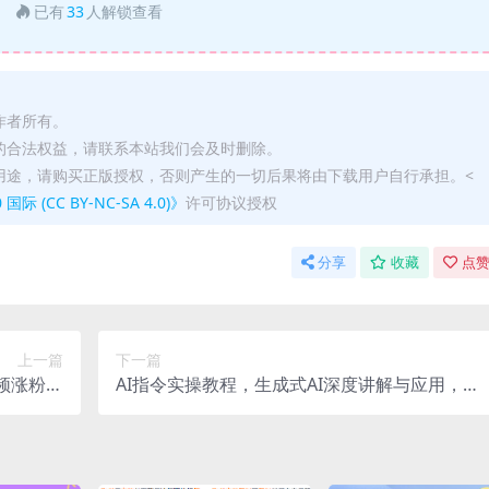
已有
33
人解锁查看
作者所有。
的合法权益，请联系本站我们会及时删除。
用途，请购买正版授权，否则产生的一切后果将由下载用户自行承担。<
(CC BY-NC-SA 4.0)》
许可协议授权
分享
收藏
点赞
上一篇
下一篇
频涨粉玩
AI指令实操教程，生成式AI深度讲解与应用，课
月入过万
程+案例，笔记指令随意享