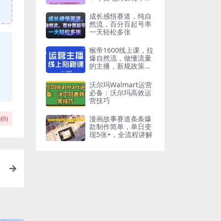
白也能轻‌松，月入上
万
成长感悟赛道，纯自
然流，百分百起号率
一天轻松多张
猴帝1600线上课，拉
爆自然流，做懂流量
的主播，新规政策
下，自然流破圈攻略
【更新26年4月27
沃尔玛Walmart运营
日】
必备：沃尔玛高效运
营技巧
漫画故事赛道条条爆
(
0
)
款制作简单，单日变
现5张+，全流程讲解