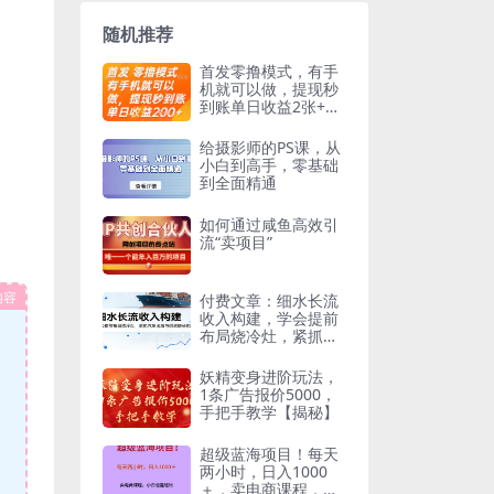
随机推荐
首发零撸模式，有手
机就可以做，提现秒
到账单日收益2张+
【揭秘】
给摄影师的PS课，从
小白到高手，零基础
到全面精通
如何通过咸鱼高效引
流“卖项目”
内容
付费文章：细水长流
收入构建，学会提前
布局烧冷灶，紧抓汽
车出海与供应链长期
红利
妖精变身进阶玩法，
1条广告报价5000，
手把手教学【揭秘】
超级蓝海项目！每天
两小时，日入‌1000
＋，卖电商课程，小