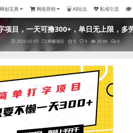
网创宝典
网络营销
AI玩法
私域引流
字项目，一天可撸300+，单日无上限，多
2025-02-07
网赚项目
0
0
20.8K
0