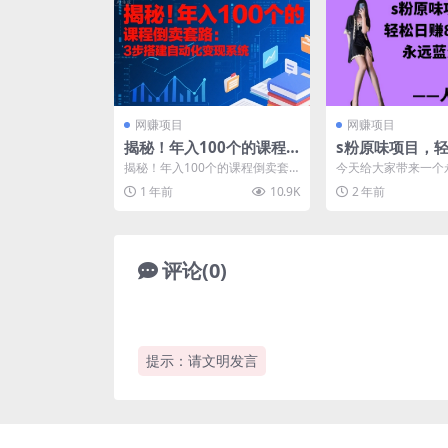
网赚项目
网赚项目
揭秘！年入100个的课程
s粉原味项目，轻
倒卖套路：3 步搭建自动
00+，永远的蓝
揭秘！年入100个的课程倒卖套
今天给大家带来一个
化变现系统
无脑操作也能直
路：3 步搭建自动化变现系统 项
一个小项目，宝妈、
1 年前
10.9K
2 年前
目揭秘，项目介绍：...
都能做到日赚800+，s.
人…
评论(0)
提示：请文明发言