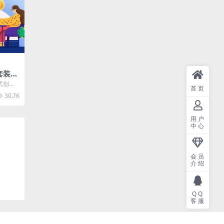
程套装，
组 制
式创业
首页
特性创造
30.7K
用户
中心
会员
介绍
QQ
客服