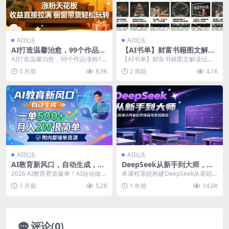
AI玩法
AI玩法
AI打造温馨治愈，99个作品涨
【AI书单】财富书籍图文解读
粉131W，涨粉天花板，收益
玩法，一键直出，几十条视
AI打造温馨治愈，99个作品涨粉13
【AI书单】财富书籍图文解读玩
直接拉满，橱窗带货轻松玩转
频，跑出1000单，全流程拆
1W，涨粉天花板，收益直接拉满，
法，一键直出，几十条视频，跑出1
5 月前
8.9K
2 周前
4.1K
解，新手也可以上手
橱窗带货轻松...
000单，全流程拆...
AI玩法
AI玩法
AI教育新风口，自动生成，一
DeepSeek从新手到大师，实
单500+，月入2W很简单，附
战演示内容创作流程与变现路
2026 AI教育赛道爆单！AI自动做教
本课程系统构建DeepSeek从基础
内部接单资源
径
案、课件、微课，全自动出稿，一
认知到商业变现的全方位能力培养
1 月前
5.2K
1 年前
14.0K
单300~...
体系，首先解析...
评论(0)