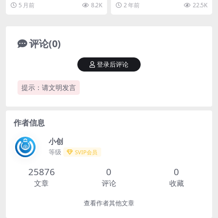
成首部AI漫剧制作
口气学会，3天即可完成首部AI漫剧
全新又比较冷门的平台。 这个新的
5 月前
8.2K
2 年前
22.5K
制作 课程介绍...
平台就是【viv...
评论(0)
登录后评论
提示：请文明发言
作者信息
小创
等级
SVIP会员
25876
0
0
文章
评论
收藏
查看作者其他文章