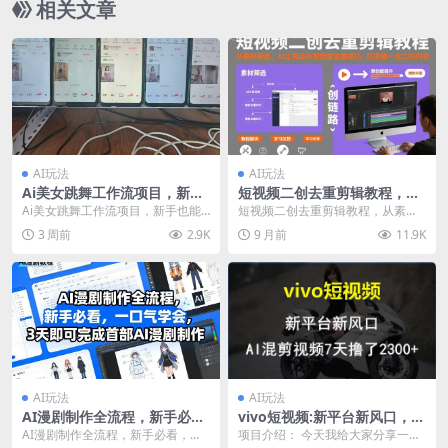
相关文章
AI玩法
AI玩法
Ai美女跳舞工作流项目，新手
短视频二创去重剪辑教程，从
也能快速起号涨粉变现，多种
素材筛选、AI工具运用到智能
Ai美女跳舞工作流项目，新手也能
短视频二创去重剪辑教程，从素材
变现方式
去重技巧，打造独一无二的内
快速起号涨粉变现，多种变现方式
筛选、AI工具运用到智能去重技
3 周前
2.9K
9 月前
11.9K
容
项目介绍： ai...
巧，打造独一无二的内...
AI玩法
AI玩法
AI漫剧制作全流程，新手必
vivo短视频:新平台新风口，AI
看，一口气学会，3天即可完
混剪视频7天撸了2300+
AI漫剧制作全流程，新手必看，一
项目介绍： 今天我给大家分享一个