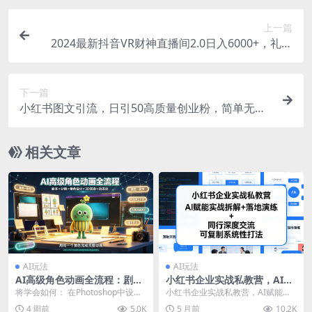
上一篇
2024最新抖音VR财神直播间2.0日入6000+，礼物
收不停，支持矩阵多开，新…
下一篇
小红书图文引流，日引50高质量创业粉，简单无
脑，转化率高，保姆级教程
相关文章
AI玩法
AI玩法
AI高级角色动画全流程：剧本
小红书企业实战私教营，AI赋
×分镜×角色设计×3D渲染×动
能实战拆解+落地演练+同行深
将学会如何： 在Photoshop中设计
小红书企业实战私教营，AI赋能实
态化，从概念到成片一站式教
度交流，可复制系统性打法
原创角色，并用AI进行精炼 使用Go
战拆解+落地演练+同行深度交流，
4 周前
5.0K
5 月前
10.2K