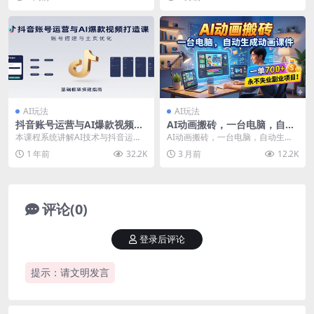
学
og...
可复制系统性打法...
AI玩法
AI玩法
抖音账号运营与AI爆款视频打
AI动画搬砖，一台电脑，自动
造课：含账号搭建、运营及多
生成动画课件，一单800+ 永
本课程系统讲解AI技术与抖音运营
AI动画搬砖，一台电脑，自动生成
种AI特效视频制作方法
不失业副业项目！
的深度融合应用，涵盖账号搭建、
动画课件，一单800+ 永...
1 年前
32.2K
3 月前
12.2K
内容创作、收益变现...
评论(0)
登录后评论
提示：请文明发言