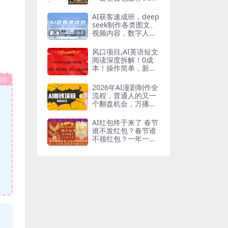
用
AI获客速成班，deep
seek制作各类图文、
视频内容，数字人应
用和智能剪辑技术
风口项目,AI英语短文
阅读深度拆解！0成
本！操作简单，新手
小白也能做！
内容
2026年AI漫剧制作全
流程，普通人的又一
个翻盘机会，万播最
高可获取200-300+收
益
AI红包终于来了 春节
谁不发红包？春节谁
不领红包？一年一度
红包封面，从圣诞干
到…