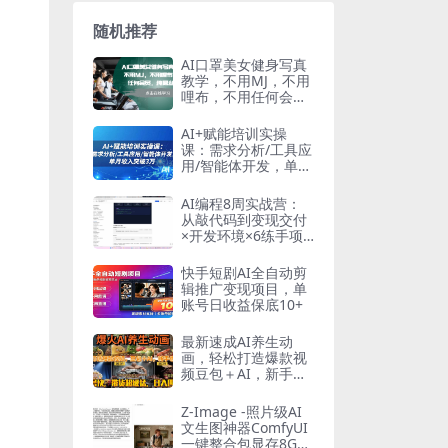
随机推荐
AI口罩美女健身写真
教学，不用MJ，不用
哩布，不用任何会
员，纯屌丝玩法
AI+赋能培训实操
课：需求分析/工具应
用/智能体开发，单月
收入突破3万
AI编程8周实战营：
从敲代码到变现交付
×开发环境×6练手项
目×两大主线产品×商
业闭环×跨越盈利
快手短剧AI全自动剪
辑推广变现项目，单
账号日收益保底10+
最新速成AI养生动
画，轻松打造爆款视
频豆包＋AI，新手也
能操作，起号快…
Z-Image -照片级AI
文生图神器ComfyUI
一键整合包显存8G可