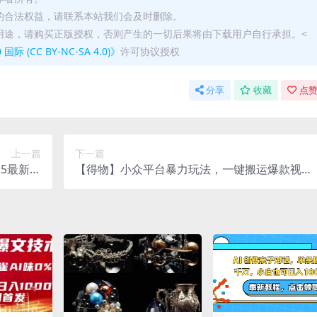
的合法权益，请联系本站我们会及时删除。
用途，请购买正版授权，否则产生的一切后果将由下载用户自行承担。<
(CC BY-NC-SA 4.0)》
许可协议授权
分享
收藏
点赞
上一篇
下一篇
25最新翻
【得物】小众平台暴力玩法，一键搬运爆款视
身项目
频，可矩阵，小白无脑操作，…