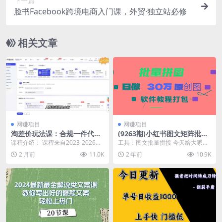
下一篇
脸书Facebook跨境电商入门课，外贸·独立站必修
相关文章
网赚项目
网赚项目
淘差价玩法课：合规一件代发
(9263期)小红书图文矩阵批量
起店，1688拿货、数据化选
做图工具!日做几十万张原创
课程介绍： 课程来自2023-2026版
工具：图文批量拼接 今天给大家分
品、低价推广，新手稳健盈利
图,矩阵帮手
大猫淘差价课程。淘宝一件代发精
享一款自制图文批量拼接软件 市面
2 月前
11.0K
2 年前
10.9K
(更新6月
细化运营模...
上有卖拼图软件,...