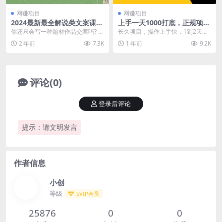
网赚项目
网赚项目
2024最新最全解说类文案课：
上手一天1000打底，正规项
教你写出好的爆款文案，轻松
目，懒人勿扰
你还只会写一种题材作品交案吗? 你
长久项目，操作上手快，1到2天就
上热门(20节
还在搬运借鉴别人作品不会原创吗?
能学会，收益比较可观，一天一两
2 年前
7.3K
1 年前
9.2K
课程内容： ...
千是正常状态，稍微...
评论(0)
登录后评论
提示：请文明发言
作者信息
小创
等级
SVIP会员
25876
0
0