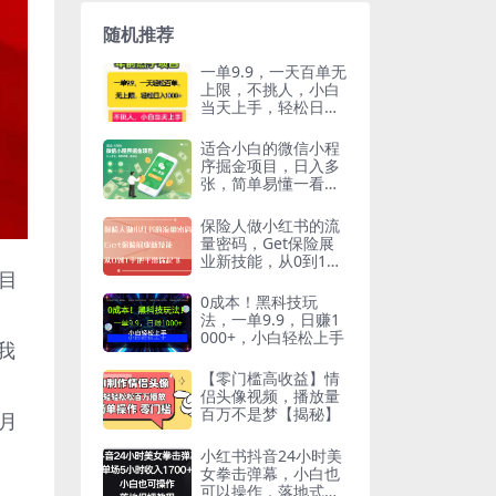
随机推荐
一单9.9，一天百单无
上限，不挑人，小白
当天上手，轻松日入
1000+
适合小白的微信小程
序掘金项目，日入多
张，简单易懂一看就
会【揭秘】
保险人做小红书的流
量密码，Get保险展
业新技能，从0到1手
目
把手带你起飞
0成本！黑科技玩
法，一单9.9，日赚1
000+，小白轻松上手
我
【零门槛高收益】情
侣头像视频，播放量
百万不是梦【揭秘】
月
小红书抖音24小时美
女拳击弹幕，小白也
可以操作，落地式保