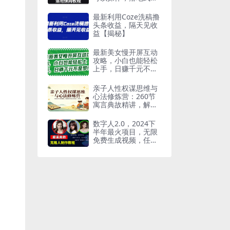
姆教程
最新利用Coze洗稿撸
头条收益，隔天见收
益【揭秘】
最新美女慢开屏互动
攻略，小白也能轻松
上手，日赚千元不是
梦【揭秘】
亲子人性权谋思维与
心法修炼营：260节
寓言典故精讲，解锁
亲子共修成长智慧(完
结)
数字人2.0，2024下
半年最火项目，无限
免费生成视频，任何
场景，用任何…