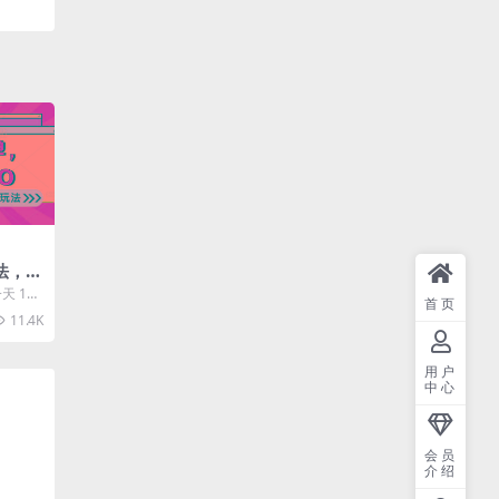
·
玩法，一
20-
天 100
首页
，简…
只要做就
11.4K
用户
中心
会员
介绍