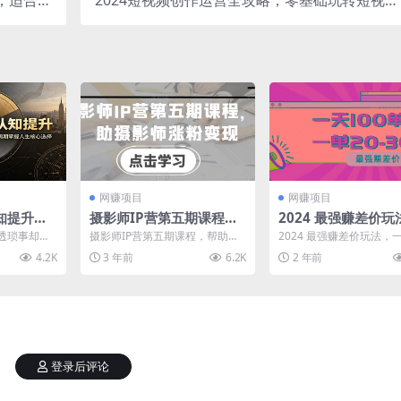
，适合所
2024短视频创作运营全攻略，零基础玩转短视频
3000+
从入门到精通-23节课+资料
网赚项目
网赚项目
知提升：
摄影师IP营第五期课程，
2024 最强赚差价
限，看懂
帮助摄影师涨粉变现
天 100 单，一单利润 
透琐事却人
摄影师IP营第五期课程，帮助摄
2024 最强赚差价玩法，一
期掌握人
30，只要做就能赚
开深度剖
影师涨粉变现 课程内容： 1_【直
单，一单利润 20-30，
4.2K
3 年前
6.2K
2 年前
...
播】千万级营收的...
能赚，...
登录后评论