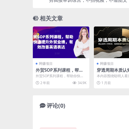
剪辑接单训练营，不拍视频，不做图文
有人，日入
相关文章
网赚项目
网赚项目
外贸SOP系列课程，帮助
穿透周期本质认
你快速提升外贸业绩，有
跳出细碎小事局
外贸SOP系列课程，帮助你快速
本内容围绕聪明人看
效改善英语表达
财富行业时代周
提升外贸业绩，有效改善英语表
生困顿的核心痛点展
2 年前
34.9K
1 月前
达 定目标、追过程、拿...
析，以《大明 1566》陈
生核心选择
评论(0)