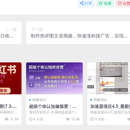
分享
收藏
点赞
上一篇
下一篇
日收入3
制作热评图文或视频，快速涨粉接广告，实现月
，轻松过
入过万【揭秘】
【揭秘】
网赚项目
网赚项目
7.3-8.
超级个体认知修炼营：用
加速器项目4.5_最
认知破局用行动变现，从
思路(无脑30秒连怼
46期秋叶小
课程内容简介 本课程是超级个体
加速器项目4.5_最新打法
负债百万到月入6位数实战
适合初学者)
红书，做你
认知成长学习圈，你的成长加速
（无脑30秒连怼，特别适
31.6K
4 月前
10.9K
9 月前
..
器，用认知破局、用行动...
者） 项目介绍： 雷...
路径