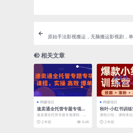
原始手法影视搬运，无脑搬运影视剧，单
00+，操作简单，几分钟生成一条视频
审核
相关文章
网赚项目
网赚项目
速卖通全托管专题专项课
秋叶·小红书训练营(
程，实操 高效 爆单
7)
速卖通全托管专题专项课程，实
课程介绍： 课程来自
操 高效 爆单 课程内容： 10-7全
红书训练营，用好小
2 年前
6.4K
2 年前
托管选品的注意...
喜欢又擅长的事，涨粉.