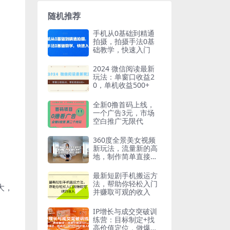
随机推荐
手机从0基础到精通
拍摄，拍摄手法0基
础教学，快速入门
2024 微信阅读最新
玩法：单窗口收益2
0，单机收益500+
全新0撸首码上线，
一个广告3元，市场
空白推广无限代
360度全景美女视频
新玩法，流量新的高
地，制作简单直接套
模版【教程+模版】
最新短剧手机搬运方
法，帮助你轻松入门
大，
并赚取可观的收入
IP增长与成交突破训
练营：目标制定+找
高价值定位，做爆