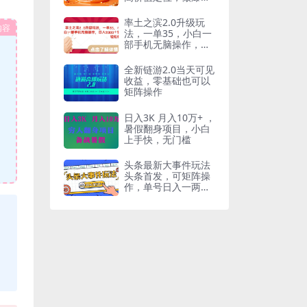
品、搞成交，轻松引
高价值人脉
率土之滨2.0升级玩
内容
法，一单35，小白一
部手机无脑操作，日
入2000＋轻轻松松
【揭秘】
全新链游2.0当天可见
收益，零基础也可以
矩阵操作
日入3K 月入10万+ ，
暑假翻身项目，小白
上手快，无门槛
头条最新大事件玩法
头条首发，可矩阵操
作，单号日入一两张
【揭秘】