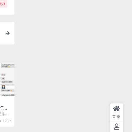
(
0
)
新打法
，特别
思路
首页
合初学
17.2K