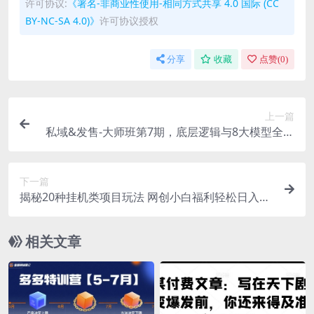
许可协议:
《署名-非商业性使用-相同方式共享 4.0 国际 (CC
BY-NC-SA 4.0)》
许可协议授权
分享
收藏
点赞(
0
)
上一篇
私域&发售-大师班第7期，底层逻辑与8大模型全面
升级 可复制 落地 变现
下一篇
揭秘20种挂机类项目玩法 网创小白福利轻松日入10
00+
相关文章