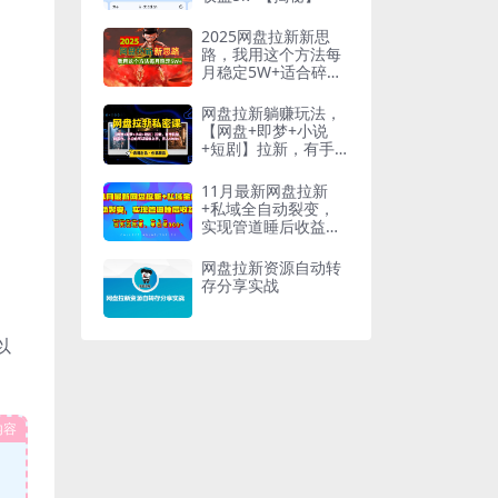
2025网盘拉新新思
路，我用这个方法每
月稳定5W+适合碎片
时间做
网盘拉新躺赚玩法，
【网盘+即梦+小说
+短剧】拉新，有手
机就能操作…
11月最新网盘拉新
+私域全自动裂变，
实现管道睡后收益，
当天见效果，单日破
900+
网盘拉新资源自动转
存分享实战
以
内容