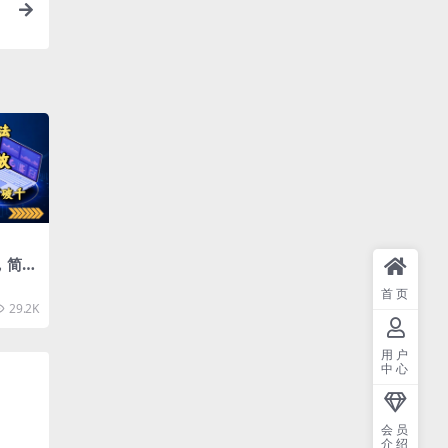
，简单
天见
首页
千
29.2K
用户
中心
会员
介绍