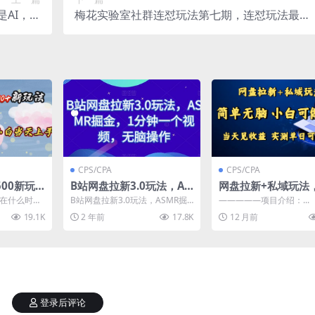
不是AI，而
梅花实验室社群连怼玩法第七期，连怼玩法最
I为你打工
新，改时长配合卡特效技术
CPS/CPA
CPS/CPA
00新玩
B站网盘拉新3.0玩法，AS
网盘拉新+私域玩法
视频，小
MR掘金，1分钟一个视
无脑，小白可做，当
论在什么时
B站网盘拉新3.0玩法，ASMR掘
—————项目介绍：...
频，无脑操作【揭秘】
收益，实测单日可破
量密码，这
金，1分钟一个视频，无脑操作
19.1K
2 年前
17.8K
12 月前
变...
【揭秘】 ASMR...
登录后评论