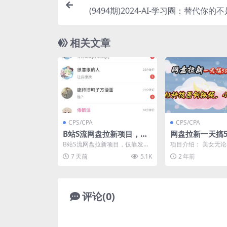
(9494期)2024-AI-学习圈：替代你的
是会用AI的同事，让A
相关文章
CPS/CPA
CPS/CPA
B站S流网盘拉新项目，仅
网盘拉新一天搞5
靠发布美女视频做网盘拉
法，Ai科技原创
B站S流网盘拉新项目，仅靠发布
项目介绍： 美女无
新，就收入8W+收益，同
白当天上手
美女视频做网盘拉新，就收入8W
间，什么平台都是流
7 天前
5.1K
2 年前
+收益，同时涨粉38...
类账号不仅涨粉速度快，
时涨粉38w
评论(0)