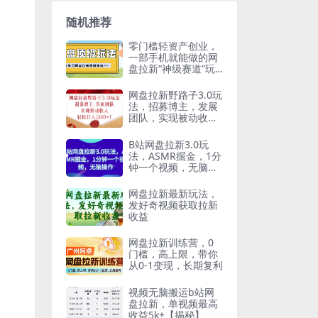
随机推荐
零门槛轻资产创业，
一部手机就能做的网
盘拉新“神级赛道”玩
法，简单粗暴月入10
000+
网盘拉新野路子3.0玩
法，招募博主，发展
团队，实现被动收
入，轻松日入500+
【揭秘】
B站网盘拉新3.0玩
法，ASMR掘金，1分
钟一个视频，无脑操
作【揭秘】
网盘拉新最新玩法，
发好奇视频获取拉新
收益
网盘拉新训练营，0
门槛，高上限，带你
从0-1变现，长期复利
视频无脑搬运b站网
盘拉新，单视频最高
收益5k+【揭秘】