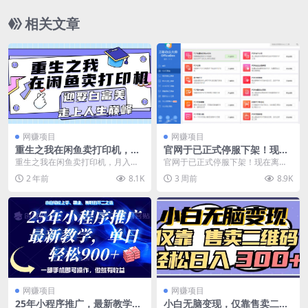
相关文章
网赚项目
网赚项目
重生之我在闲鱼卖打印机，月
官网于已正式停服下架！现在
入过万，迎娶白富美，走上人
离线版成了终身免费版，内置
重生之我在闲鱼卖打印机，月入过
官网于已正式停服下架！现在离线
生巅峰
60+实用工具，万彩办公大师
万，迎娶白富美，走上人生巅峰
版成了终身免费版，内置60+实用
2 年前
8.1K
3 周前
8.9K
离线版OfficeBox
工具，万彩办公大师...
网赚项目
网赚项目
25年小程序推广，最新教学，
小白无脑变现，仅靠售卖二维