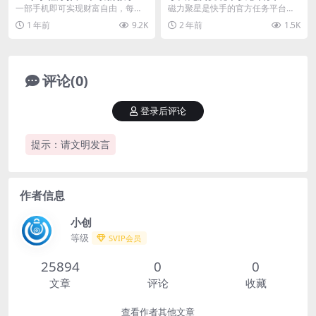
单日轻松变现900+，一部手机
码，轻松日入300+
一部手机即可实现财富自由，每天
磁力聚星是快手的官方任务平台，
就可操作，小白…
抽出1个小时时间轻松底日入900
有各种各样的任务，并且在做任务
1 年前
9.2K
2 年前
1.5K
+，这个项目也是我...
的过程中还可以获取高...
评论(0)
登录后评论
提示：请文明发言
作者信息
小创
等级
SVIP会员
25894
0
0
文章
评论
收藏
查看作者其他文章