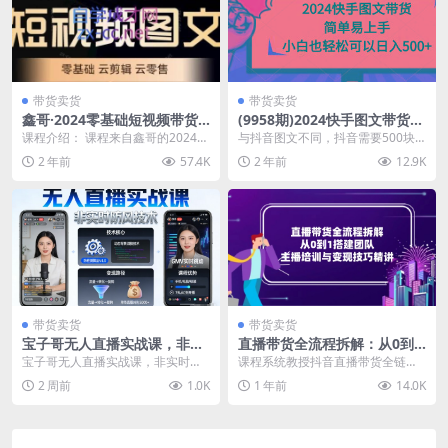
带货卖货
带货卖货
鑫哥·2024零基础短视频带货
(9958期)2024快手图文带货，
实操营
简单易上手，小白也轻松可以
课程介绍： 课程来自鑫哥的2024零
与抖音图文不同，抖音需要500块
日入500+
基础短视频带货实操营。教会你学
钱保证金，快手不需要抖音图文查
2 年前
57.4K
2 年前
12.9K
习搭建和定位的...
重是非常严格的，而...
带货卖货
带货卖货
宝子哥无人直播实战课，非实
直播带货全流程拆解：从0到1
时防风技术，聚焦抖音快手等
搭建团队，主播培训与变现技
宝子哥无人直播实战课，非实时防
课程系统教授抖音直播带货全链路
平台直播带货，轻松开启直播
巧精讲
风技术，聚焦抖音快手等平台直播
技能，从账号定位、内容创作到拍
2 周前
1.0K
1 年前
14.0K
变现之路(更新2026年07月24
带货，轻松开启直播变...
摄剪辑技术，覆盖百万...
日)