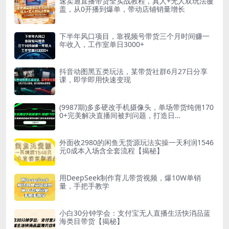
速卖通直播带货全实战教程，真人+无人双玩法覆
盖，从0开播到爆单，带动店铺销量增长
下半年风口项目，靠视频号带货三个月时间赚一
年收入，工作室单日3000+
抖音动图黑五类玩法，某带货社群6月27日分享
课，即学即用快速变现
(9987期)多多硬改手机摄像头，单场带货纯佣170
0+完美解决直播间被判问题，打造日…
外面收2980的闲鱼无货源玩法实操一天利润1546
元0成本入场含全套流程【揭秘】
用DeepSeek制作育儿带货视频，爆10W单销
量，手把手教学
小白30分钟学会：支付宝无人直播生活快消品蓝
海类目带货【揭秘】