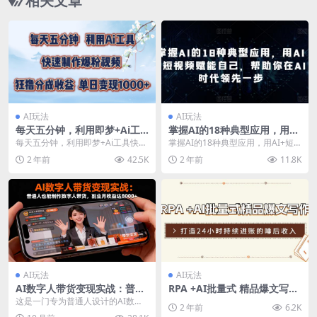
相关文章
AI玩法
AI玩法
每天五分钟，利用即梦+Ai工
掌握AI的18种典型应用，用AI
具快速制作萌宠爆粉视频，狂
+短视频赋能自己，帮助你在A
每天五分钟，利用即梦+Ai工具快速
掌握AI的18种典型应用，用AI+短
撸视频号分成收益【揭秘】
I时代领先一步
制作萌宠爆粉视频，狂撸视频号分
视频赋能自己，帮助你在AI时代领
2 年前
42.5K
2 年前
11.8K
成收益【揭秘】 ...
先一步 课程...
AI玩法
AI玩法
AI数字人带货变现实战：普通
RPA +AI批量式 精品爆文写作
人也能制作数字人带货，副业
日更实操营，打造24小时持续
这是一门专为普通人设计的AI数字
2 年前
6.2K
月收益达8000+
进账的睡后收入
人副业变现实战课程，系统讲解数