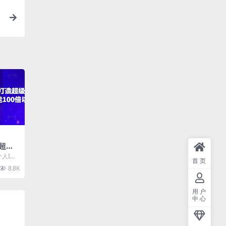
造超级
能10
个人I
首页
上 课程
8.8K
用户
中心