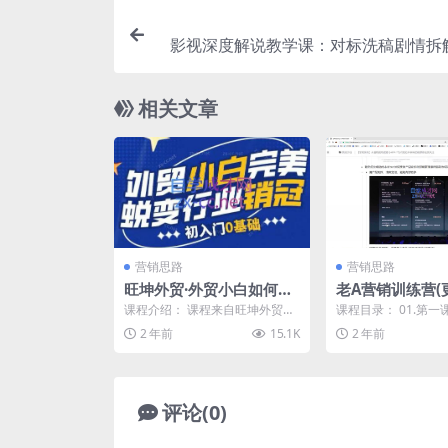
影视深度解说教学课：对标洗稿剧情拆
手机双端剪辑成片发
相关文章
营销思路
营销思路
旺坤外贸·外贸小白如何完
老A营销训练营(更
美蜕变行业销冠线上课程
课程介绍： 课程来自旺坤外贸商
课程目录： 01.第
学院的外贸小白完美蜕变行业销
质_看透营销本质才能
2 年前
15.1K
2 年前
冠，初出门0基础。7项...
p4 02.第二...
评论(0)