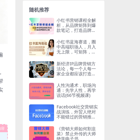
随机推荐
小红书营销课程全解
析，从品牌矩阵到爆
款笔记，打造品牌霸
屏之路
小红书蓝海赛道，圈
中高端职场人，月入
无上限，可矩阵，内
遍
含私域实操教程!
、
新经济IP品牌营销方
法论，每一个人每一
，
家企业都应该打造自
己IP品牌
帮
人性沟通术，职场沟
实
通：先学人性，再学
说话(66节视频课)
Facebook社交营销实
战演练，外贸人绝对
不能错过的营销推广
平台
《营销大师如何割韭
内容
菜》禁止外传的大师
绝学电子书