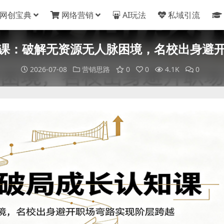
网创宝典
网络营销
AI玩法
私域引流
课：破解无资源无人脉困境，名校出身避
2026-07-08
营销思路
0
0
4.1K
0