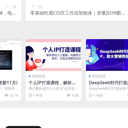
上一篇
下一篇
解，电脑
零基础吃透COZE工作流智能体｜变量JSON数据
布全流程
处理插件联动商业落地，无需代码掌握AI自动化
营销思路
营销思路
新11月)
个人IP打造课程，解析成
DeepSeek时代打
功人士套路，构建知识体
个人IP，放大营销势
一课：营销本
通过解析成功人士的 IP 运营套
DeepSeek时代打造超级
系，实现全网营销变现
0倍以上
玩好营销.m
路，教授构建知识体系、打磨内
P，放大营销势能100倍以
12.1K
1 年前
9.2K
1 年前
容、全网推广及变现的...
内容： 10...