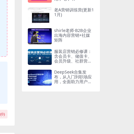
老A营销训练营(更新1
1月)
shirle老师·B2B企业
出海内容营销+社媒
矩阵
服装店营销必修课：
含会员卡、储值卡、
会员升级、社群营销
及库存清理等
DeepSeek合集发
布，从入门到职场应
用，全面助力用户掌
握DeepSeek精髓
(
0
)