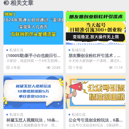
相关文章
私域引流
私域引流
(10005期)新手小白也能日引3
朋友圈创业粉杠杆引流术，投
50+创业粉精准流量！实现年
产高轻松日引300+创业粉，变
大家好，我是阿斌 一个6年互联网
今天给大家拆解一个课程，通过99
入百万私域变现攻略
现稳定.放大操…
连续创业者。那么在2023年我通过
元撬动500+创业粉的一个实操的方
2 年前
20.8K
1 年前
11.1K
“卖项目”实现...
法教程，很多人...
私域引流
私域引流
林黛玉怼人视频玩法，10条视
公众号引流创业粉玩法，0基
频涨粉5万，单日变现1000+
础即可轻松掌握流量
林黛玉怼人视频数据非常好，而且
公众号引流创业粉玩法，0基础即可