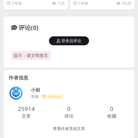
批量矩阵起号，起号成功率80% 为
轻松掌握流量 今天给大家带来是一
2 年前
7.2K
1 年前
20.2K
什么这么火？ 1...
个公众号引流创业...
评论(0)
登录后评论
提示：请文明发言
作者信息
小创
等级
SVIP会员
25914
0
0
文章
评论
收藏
查看作者其他文章