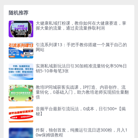
随机推荐
大健康私域打粉课，​教你如何在大健康赛道，掌
握大量的流量，通过卖流量挣取利润
引流系列课13：手把手教你搭建一个属于自己的
网站
实测私域新玩法日引30加精准流量转化率50%日
销5-10单每笔3张
教培IP同城获客实战课，IP打造、内容创作、流
量转化，0基础入门，助力教培老师实现招生量翻
倍
音频平台最新引流玩法，0成本，日引500+【揭
秘】
炸裂，独创首发，纯搬运引流日进300粉，月入1
0w保姆级教程