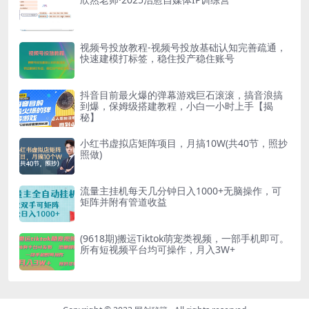
视频号投放教程-视频号投放基础认知完善疏通，
快速建模打标签，稳住投产稳住账号
抖音目前最火爆的弹幕游戏巨石滚滚，搞音浪搞
到爆，保姆级搭建教程，小白一小时上手【揭
秘】
小红书虚拟店矩阵项目，月搞10W(共40节，照抄
照做)
流量主挂机每天几分钟日入1000+无脑操作，可
矩阵并附有管道收益
(9618期)搬运Tiktok萌宠类视频，一部手机即可。
所有短视频平台均可操作，月入3W+