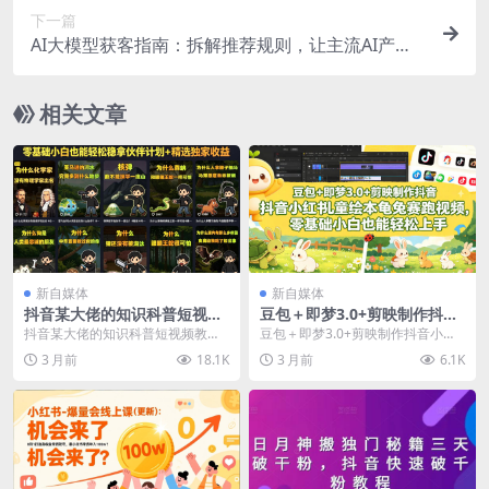
下一篇
AI大模型获客指南：拆解推荐规则，让主流AI产品
自发推荐你的生意 ，实现免费引流
相关文章
新自媒体
新自媒体
抖音某大佬的知识科普短视频
豆包＋即梦3.0+剪映制作抖音
教学，零基础小白也能轻松稳
小红书儿童绘本龟兔赛跑视
抖音某大佬的知识科普短视频教
豆包＋即梦3.0+剪映制作抖音小红
拿伙伴计划+精选独家收益
频，零基础小白也能轻松上手
学，零基础小白也能轻松稳拿伙伴
书儿童绘本龟兔赛跑视频，零基础
3 月前
18.1K
3 月前
6.1K
计划+精选独家收益 课...
小白也能轻松上手...