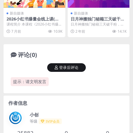
新自媒体
新自媒体
2026小红书爆量会线上课(更
日月神搬独门秘籍三天破干
新
粉，抖音快速破千粉教程
课程简介 本课程《2026小红书爆量
日月神搬独门秘籍三天破干粉，抖
会线上课》是一套旨在从零打造高
音快速破千粉教程 今天就简单教大
7 月前
10.9K
2 年前
14.1K
收益带货账号的...
家一招，只要你时间...
评论(0)
登录后评论
提示：请文明发言
作者信息
小创
等级
SVIP会员
25882
0
0