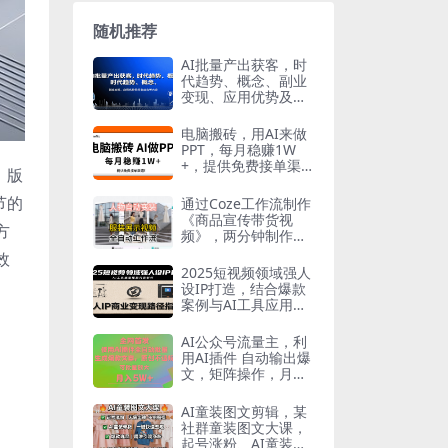
随机推荐
AI批量产出获客，时
代趋势、概念、副业
变现、应用优势及行
业结合等内容
电脑搬砖，用AI来做
PPT，每月稳赚1W
+，提供免费接单渠
、版
道！你只管执行就行
节的
通过Coze工作流制作
《商品宣传带货视
方
频》，两分钟制作完
成，从0到1演示搭建
效
过程
2025短视频领域强人
设IP打造，结合爆款
案例与AI工具应用，
从个人出镜到商业成
交转化
AI公众号流量主，利
用AI插件 自动输出爆
文，矩阵操作，月入
5W+
AI童装图文剪辑，某
社群童装图文大课，
起号涨粉、AI童装带