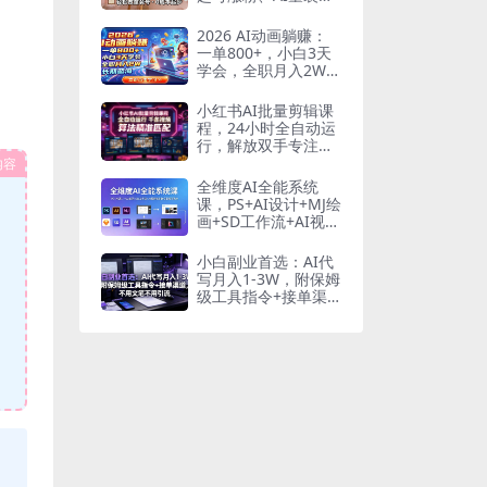
货、爆款选品，无需
出镜和拍摄
2026 AI动画躺赚：
一单800+，小白3天
学会，全职月入2W，
长期蓝海
小红书AI批量剪辑课
程，24小时全自动运
行，解放双手专注运
营，千条视频批量处
内容
理，小红书算法精准
全维度AI全能系统
匹配
课，PS+AI设计+MJ绘
画+SD工作流+AI视频
智能体全覆盖可落地
小白副业首选：AI代
写月入1-3W，附保姆
级工具指令+接单渠
道，不用文笔不用引
流【揭秘】