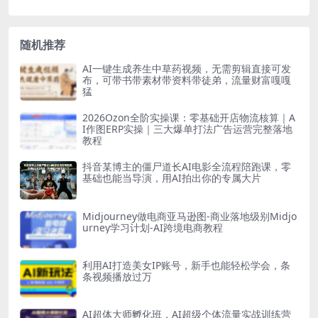
随机推荐
AI一键生成养生中草药视频，无需剪辑直接可发
布，可带书带素材带资料带徒弟，流量财富嘎嘎
猛
2026Ozon全阶实操课：零基础开店物流核算｜A
I作图ERP实操｜三大爆单打法广告运营完整落地
教程
抖音某博主的僵尸道长AI电影全流程陪跑课，零
基础也能当导演，用AI拍出你的专属大片
Midjourney做电商亚马逊图-商业落地级别Midjo
urney学习计划-AI跨境电商教程
利用AI打造美女IP账号，新手也能轻松学会，条
条视频播放过万
AI超体大师孵化班，AI超级个体流量实战训练营