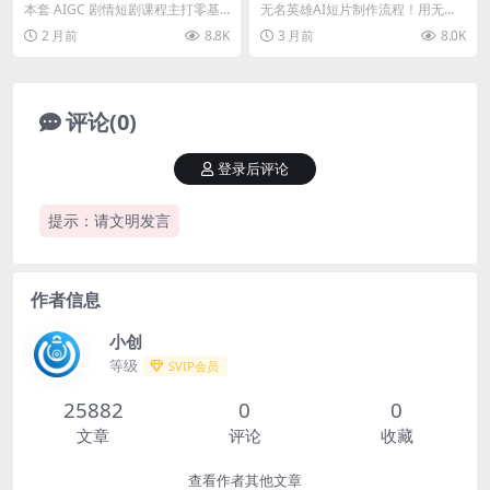
本与AI制作，本地线上双方案
无线画布复刻一个短片，仅供
本套 AIGC 剧情短剧课程主打零基
无名英雄AI短片制作流程！用无线
落地爆款短剧副业
参考学习
础入局短剧副业，从赛道筛选、选
画布复刻一个短片，仅供参考学习
2 月前
8.8K
3 月前
8.0K
题策划起步，讲...
课程介绍 从零开...
评论(0)
登录后评论
提示：请文明发言
作者信息
小创
等级
SVIP会员
25882
0
0
文章
评论
收藏
查看作者其他文章