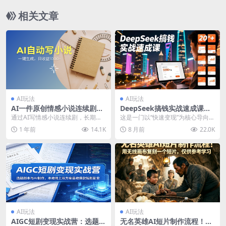
相关文章
AI玩法
AI玩法
AI一件原创情感小说连续剧，
DeepSeek搞钱实战速成课，2
多平台批量发布，一部小说多
0+内容模板、剪辑发布、带货
通过AI写情感小说连续剧，长期持
这是一门以“快速变现”为核心导向的
重收益，每天10…
闭环，首月收益超过5000元
续的输出，最新玩法！ 当下最火！
AI实战速成课。课程逻辑清晰：先
1 年前
14.1K
8 月前
22.0K
简单零成本！0粉...
掌握DeepS...
AI玩法
AI玩法
AIGC短剧变现实战营：选题剧
无名英雄AI短片制作流程！用