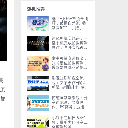
随机推荐
选品+剪辑+投流全闭
环，破播自然流+撬
动高ROI，手把手打
通“选品-剪辑-测品-千
川随心推”全链
运镜剪辑实战课，一
部手机完成拍摄剪辑
制作，户外实战教学
(151节课
童书教辅赛道掘金，
账号定位拍摄剪辑，
爆款复制选品逻辑，
从0到百万销量
影视短剧解说全流
高
程：文案创作+配音
剪辑+封面制作+短剧
预
挂载，零基础学爆款
解说
简笔画动漫教程：分
库都
享简笔画、文案创
作、PS剪辑，适用于
多种合作计划
小红书短剧日入4位
数，爆单大佬分享二
创剪辑经验