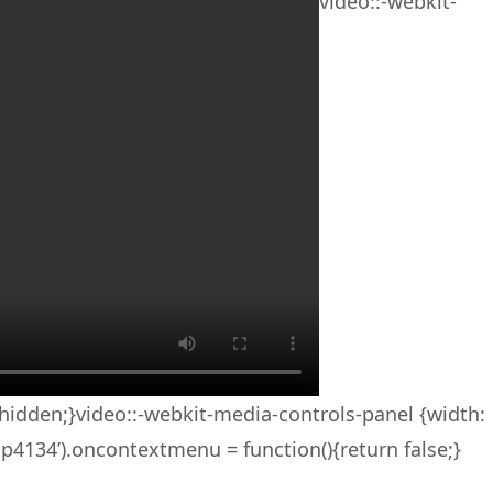
video::-webkit-
hidden;}video::-webkit-media-controls-panel {width:
p4134’).oncontextmenu = function(){return false;}