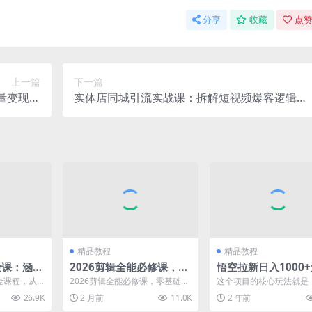
分享
收藏
点赞
上一篇
下一篇
量变现实
实体店同城引流实战课：拆解短视频爆客逻辑，
基础变现
手把手教学制作引流视频复制成功玩法
精品教程
精品教程
金课：涵盖
2026剪辑全能必修课，零
悟空拉新日入1000
铺注册到
基础直达专业成片，掌握
剪辑当天上手，一部
境淘金课程，从
2026剪辑全能必修课，零基础直
这个项目的核心玩法就是
销等
高阶剪辑技法，提升作品
随时随地可做，全流
入手，涵盖
达专业成片，掌握高阶剪辑技
引流】，无需做作品，无
26.9K
2 月前
11.0K
2 年前
法，提升作品质感解锁接...
操作，只要有抖音账号，会.
质感解锁接单增收
无…