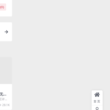
(
0
)
+无需
手机
【评论
首页
程
需复杂
28.1K
..