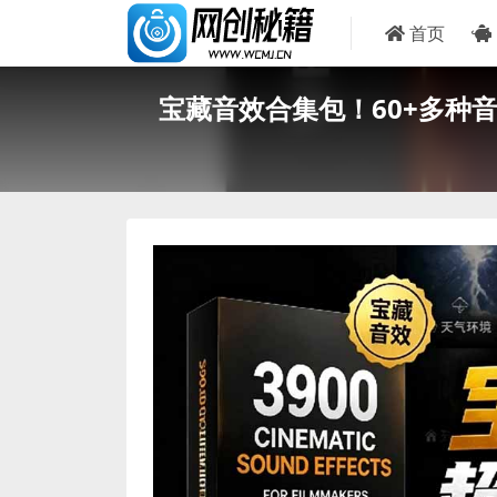
首页
宝藏音效合集包！60+多种