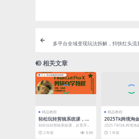
多平台全域变现玩法拆解，抖快红头流
操，0粉零
相关文章
精品教程
精品教程
轻松玩转剪辑系统课，​从
2025Tk跨境淘
零开始快速上手，同步练
养号、剪辑、店
轻松玩转剪辑系统课，​从零开始
2025 TikTok 跨
习高效学习，思维提升从
选品、定价、营
快速上手，同步练习高效学习，
数据增长与痛点分析
2 年前
8.9K
1 年前
思维提升从简到难 课程...
账号注册、养...
简到难