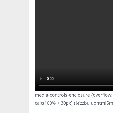
media-controls-enclosure {overflow:
calc(100% + 30px);}$(‘zzbuluohtml5m