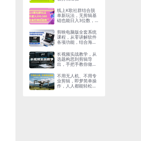
线上K歌社群结合脱
单新玩法，无剪辑基
础也能日入3位数，
长期项目【揭秘】
剪映电脑版全套系统
课程，从零讲解软件
各项功能，结合海量
实战案例培养专业剪
辑思维
长视频实战教学，从
选题构思到剪辑导
出，手把手教你做出
高质感可变现长视频
不用无人机、不用专
业剪辑，即梦简单操
作，人人都能轻松复
刻质感航拍大片