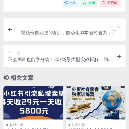
分享
收藏
点赞(
0
)
上一篇
视频号自动挂G项目，自动化脚本省时省力，手工
单价更高，日入300+全网最稳【揭秘】
下一篇
不会画画也能学分镜！30+场景类型实战拆解：约
会戏打斗戏枪战戏恐怖戏全覆盖
相关文章
私域引流
私域引流