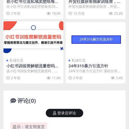
在小红书引流私域卖壁纸每张
外贸社媒获客独家训练营，外
29元单日最高卖出200张(0-1
贸新模式，快速做外贸
在小红书引流私域卖壁纸每张29元
外贸社媒获客独家训练营，外贸新
搭建教程)【揭秘】
单日最高卖出200张(0-1搭建教程)
模式，快速做外贸 课程介绍： 课程
2 年前
18.9K
10 月前
25.2K
【揭秘】 ...
涵盖社媒账号搭建...
私域引流
私域引流
小红书训练营解锁流量密码，
24年315暴力引流方针
掌握推荐算法与爆文创作，精
该小红书训练营解锁流量密码，旨
24年315暴力引流方针 课程目录：
准引流不再难
在帮助学员撕开流量入口，获取优
第一节课：实战工具准备 第二节
2 年前
11.4K
2 年前
5.4K
质流量，并解锁低成本...
课：如何认为...
评论(0)
登录后评论
提示：请文明发言