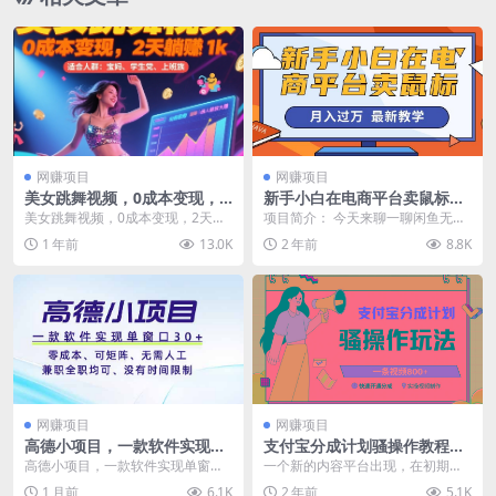
网赚项目
网赚项目
美女跳舞视频，0成本变现，2
新手小白在电商平台卖鼠标月
天躺入1k，普通人也能放大挣
入过万，最新赚钱教学
美女跳舞视频，0成本变现，2天躺
项目简介： 今天来聊一聊闲鱼无货
【揭秘】
入1k，普通人也能放大挣【揭秘】
源项目，很多朋友应该都有了解过
1 年前
13.0K
2 年前
8.8K
项目介绍： 操...
闲鱼。也许平时会在...
网赚项目
网赚项目
高德小项目，一款软件实现单
支付宝分成计划骚操作教程，
窗口+、零成本、可矩阵、零
一条视频800+，快速开通分成
高德小项目，一款软件实现单窗口
一个新的内容平台出现，在初期都
人工、兼职全职均可、没有时
计划撸收益
+、零成本、可矩阵、零人工、兼职
是属于一个混沌期，这个候相当于
1 月前
6.1K
2 年前
5.1K