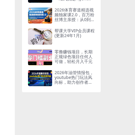
用
2026体育赛道精选视
频独家课2.0，百万粉
丝博主亲授：从0到1
的制作全流程，实现
流量与收益双丰收
帮课大学VIP会员课程
(更新24年1月)
零撸赚钱项目，长期
正规绿色项目任何人
可做，轻松月入千元
2026年油管情报包，
youtube热门玩法风
向标，助力创作者精
准踩中风口，实现流
量与变现的双重突破
(更新)