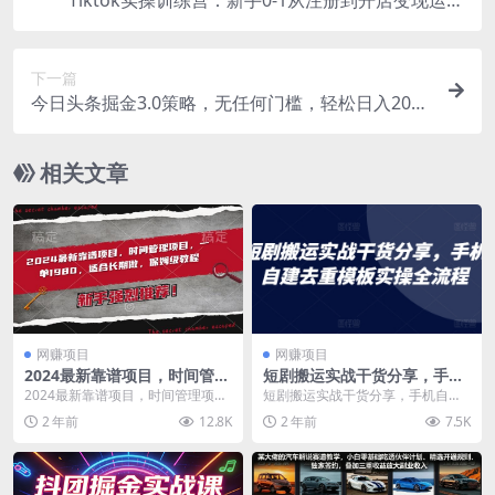
教学(25节课
下一篇
今日头条掘金3.0策略，无任何门槛，轻松日入2000
+
相关文章
网赚项目
网赚项目
2024最新靠谱项目，时间管理
短剧搬运实战干货分享，手机
项目，收徒一单1980，适合长
自建去重模板实操全流程
2024最新靠谱项目，时间管理项
短剧搬运实战干货分享，手机自建
期做，保姆级教程【揭秘】
目，收徒一单1980，适合长期做，
去重模板实操全流程 最近短剧在私
2 年前
12.8K
2 年前
7.5K
保姆级教程【揭...
域和公域都火了，相...