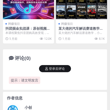
网赚项目
网赚项目
抖团掘金实战课：原创视频制
某大佬的汽车解说赛道教学，
作，团购发布全流程实操
小白零基础吃透伙伴计划、精
本课程聚焦抖音团购高效变现，摆
某大佬的汽车解说赛道教学，小白
选开通规则、独家签约，叠加
脱基础玩法局限，从内容制作到落
零基础吃透伙伴计划、精选开通规
5 月前
12.0K
1 月前
8.1K
三重收益放大副业收入
地执行全维度赋能。核...
则、独家签约，叠加三...
评论(0)
登录后评论
提示：请文明发言
作者信息
小创