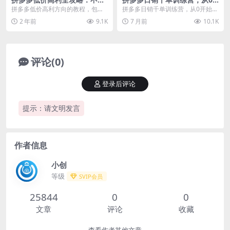
类型店铺配置不同打法，无货
开始带你做好拼多多，让日销
拼多多低价高利方向的教程，包括
拼多多日销千单训练营，从0开始带
源玩法与选品方法
千单可以快速复制(更新26年1
不同类型店铺的配置与打法、无货
你做好拼多多，让日销千单可以快
2 年前
9.1K
7 月前
10.1K
月)
源玩法、选品方法与实...
速复制(更新26年...
评论(0)
登录后评论
提示：请文明发言
作者信息
小创
等级
SVIP会员
25844
0
0
文章
评论
收藏