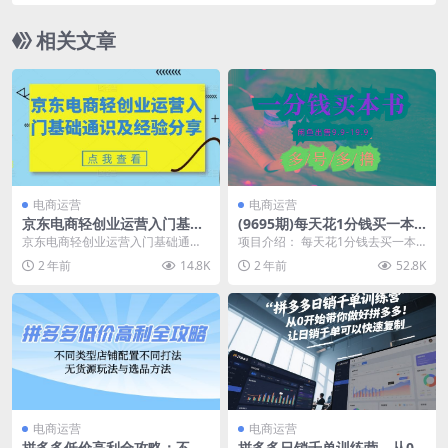
本零投入，新手小白有手就行
相关文章
电商运营
电商运营
京东电商轻创业运营入门基础
(9695期)每天花1分钱买一本
通识及经验分享
书，闲鱼出售9.9-19.9不等，
京东电商轻创业运营入门基础通识
项目介绍： 每天花1分钱去买一本
多账号多撸 新手小白均可操作
及经验分享 电商宏观环境及各平台
书，买到以后，可以自己放书房观
2 年前
14.8K
2 年前
52.8K
对比/京东运营需要...
看，不想看也可以自...
电商运营
电商运营
拼多多低价高利全攻略：不同
拼多多日销千单训练营，从0