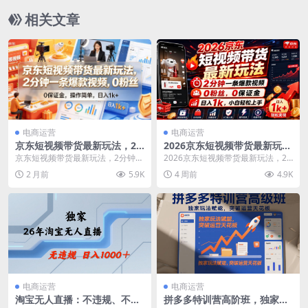
相关文章
电商运营
电商运营
京东短视频带货最新玩法，2
2026京东短视频带货最新玩
分钟一条爆款视频，0粉丝，0
法，2分钟一条爆款视频，0粉
京东短视频带货最新玩法，2分钟一
2026京东短视频带货最新玩法，2
保证金，操作简单，日入1k+
丝，0保证金，日入1k，小白
条爆款视频，0粉丝，0保证金，操
分钟一条爆款视频，0粉丝，0保证
2 月前
5.9K
4 周前
4.9K
【揭秘】
轻松上手【揭秘】
作简单，日入1k...
金，日入1k，...
电商运营
电商运营
淘宝无人直播：不违规、不封
拼多多特训营高阶班，独家玩