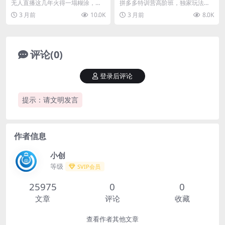
号，直播35小时狂卖13万，全
法赋能，突破运营天花板(更新
无人直播这几年火得一塌糊涂，但
拼多多特训营高阶班，独家玩法赋
年都是旺季，还能批量矩阵操
26年5月15日)
从25年开始，只有淘宝还能做！ 抖
能，突破运营天花板（更新26年5
3 月前
10.0K
3 月前
8.0K
作
音、快手的无人直...
月15日） 5月1...
评论(0)
登录后评论
提示：请文明发言
作者信息
小创
等级
SVIP会员
25975
0
0
文章
评论
收藏
查看作者其他文章