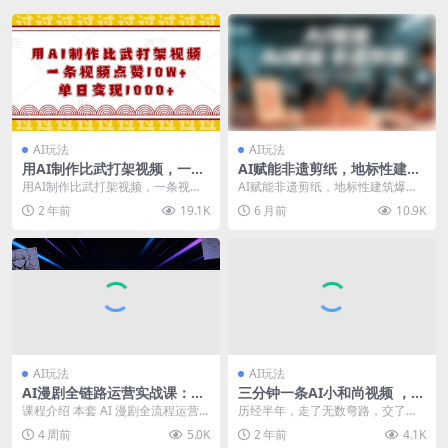
AI玩法
AI玩法
用AI制作比武打架视频，一条
AI赋能非遗剪纸，地标性建筑
视频点赞10W+，单日变现1k
爆款视频，单日变现8张+制作
用AI制作比武打架视频，一条视频
AI赋能非遗剪纸，地标性建筑爆款
【揭秘】
简单0基础，小白容易上手，
点赞10W+，单日变现1k【揭秘】
视频，单日变现8张+制作简单0基
2 年前
19.1K
6 月前
10.9K
保姆级拆解教程
项目简介： ...
础，小白容易上手...
AI玩法
AI玩法
AI漫剧全链路运营实战课：小
三分钟一条AI小和尚视频 ，日
说改文AI生成分镜，声音克隆
引300+创业粉。单日变现四位
课程介绍 本套 AI 漫剧全流程运营
历经半年，走了无数弯路，交了无
多模型成片发布
数 ，附赠全套免费工具
教学覆盖从网文取材到作品分发变
数学费。终于给兄弟们把这个方法
4 周前
5.0K
2 年前
4.1K
现完整闭环，零...
测试出来了 本次课程...