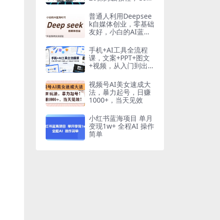
工作流一键搭，英语
单词卡片+阅读练习
普通人利用Deepsee
直接搞定
k自媒体创业，零基础
友好，小白的AI蓝海
时代
手机+AI工具全流程
课，文案+PPT+图文
+视频，从入门到出
片手把手教，多场景
实操(更新)
视频号AI美女速成大
法，暴力起号，日赚
1000+，当天见效
小红书蓝海项目 单月
变现1w+ 全程AI 操作
简单