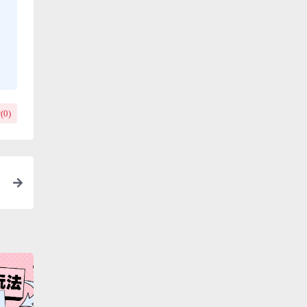
(
0
)