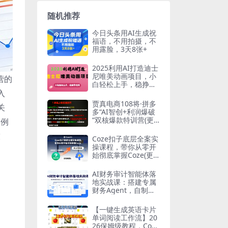
随机推荐
今日头条用AI生成祝
福语，不用拍摄，不
用露脸，3天8张+
2025利用AI打造迪士
尼唯美动画项目，小
营的
白轻松上手，稳挣零
花钱
入
贾真电商108将·拼多
关
多“AI智创+利润爆破
“双核爆款特训营(更
案例
新)
技
Coze扣子底层全案实
操课程，带你从零开
始彻底掌握Coze(更
新3月)
AI财务审计智能体落
地实战课：搭建专属
财务Agent，自制数
据工具单人完成专业
财税工作
【一键生成英语卡片
单词阅读工作流】20
26保姆级教程，Coze