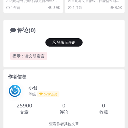
年5月)，从0到3外贸万人实战
500+，小白0门槛，长期可
AI闪电做外贸训练营(更新25年5
AI自动写文章赚钱，技能型长期可
课
做！
月)，从0到3外贸万人实战课 帮助
做 零门槛上手 无需文笔...
1 年前
3.9K
5 月前
9.0K
小白能自己快...
评论(0)
登录后评论
提示：请文明发言
作者信息
小创
等级
SVIP会员
25900
0
0
文章
评论
收藏
查看作者其他文章