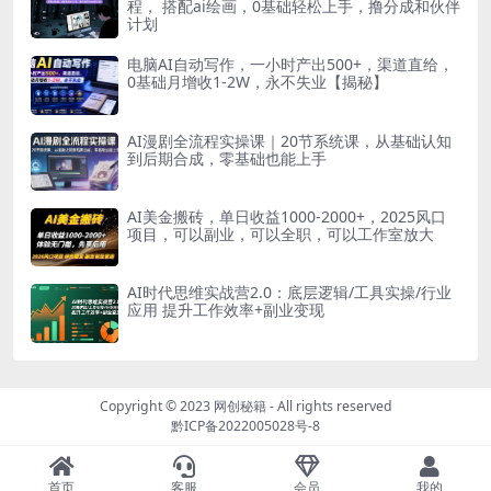
程， 搭配ai绘画，0基础轻松上手，撸分成和伙伴
计划
电脑AI自动写作，一小时产出500+，渠道直给，
0基础月增收1-2W，永不失业【揭秘】
AI漫剧全流程实操课｜20节系统课，从基础认知
到后期合成，零基础也能上手
AI美金搬砖，单日收益1000-2000+，2025风口
项目，可以副业，可以全职，可以工作室放大
AI时代思维实战营2.0：底层逻辑/工具实操/行业
应用 提升工作效率+副业变现
Copyright © 2023
网创秘籍
- All rights reserved
黔ICP备2022005028号-8
首页
客服
会员
我的