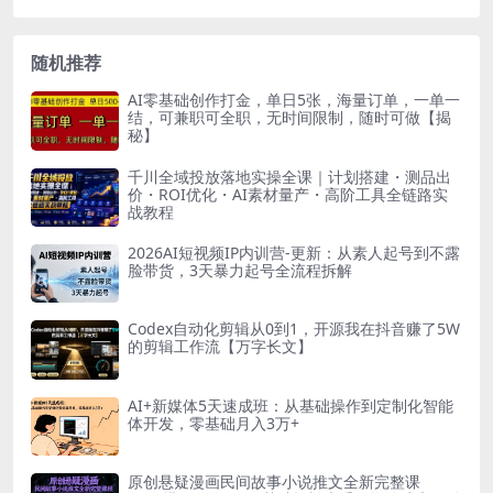
随机推荐
AI零基础创作打金，单日5张，海量订单，一单一
结，可兼职可全职，无时间限制，随时可做【揭
秘】
千川全域投放落地实操全课｜计划搭建・测品出
价・ROI优化・AI素材量产・高阶工具全链路实
战教程
2026AI短视频IP内训营-更新：从素人起号到不露
脸带货，3天暴力起号全流程拆解
Codex自动化剪辑从0到1，开源我在抖音赚了5W
的剪辑工作流【万字长文】
AI+新媒体5天速成班：从基础操作到定制化智能
体开发，零基础月入3万+
原创悬疑漫画民间故事小说推文全新完整课