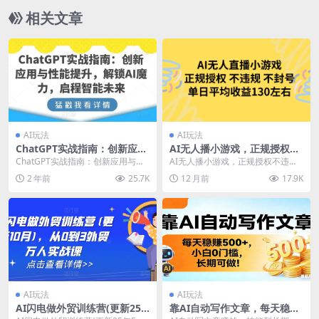
相关文章
AI玩法
AI玩法
ChatGPT实战指南：创新应用
AI无人播小游戏，正规授权不
与性能提升，解锁AI魔力，启
违规 不封号，单日平均收益13
ChatGPT实战指南：创新应用与性
AI无人播小游戏，正规授权不违规
程智能未来
0左右
能提升，解锁AI魔力，启程智能未
不封号，单日平均收益130左右 课
2 年前
25.7K
12 月前
17.9K
来 告诉你如...
程下载：
AI玩法
AI玩法
AI闪电做外贸训练营(更新25
靠AI自动写作文章，每天稳赚