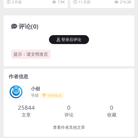
3 月前
7.9K
11 月前
216.3K
意投入时间深耕一个赛...
付费玩法等32个...
评论(0)
登录后评论
提示：请文明发言
作者信息
小创
等级
SVIP会员
25844
0
0
文章
评论
收藏
查看作者其他文章