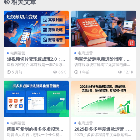
相关文章
电商运营
电商运营
短视频切片变现速成班2.0：高
淘宝无货源电商进阶指南，包
级封面+剪辑攻略+账号运营，
含新人课、进阶课，配套资
课程内容简介 本课程是一套7天系
该课程系统讲解淘宝无货源电商运
0基础小白快速入局副业
料，蓝海选品等
统化短视频直播切片训练营，从0基
营体系，包含三大核心板块：1) 新
5 月前
8.9K
1 年前
12.1K
础小白到切片熟练...
手入门（开店设置...
电商运营
电商运营
闭眼可复制的拼多多虚拟玩
2025拼多多年度爆款运营，基
法，矩阵化运营，长期稳定日
础搭建、流量分配、强付费玩
对普通人而言，想找一个长久稳定
2025拼多多课程是年度爆款运营体
入 1000+
法，月利润5-15万
的网创项目真的不容易，很多人愿
系，涵盖基础搭建、流量分配、强