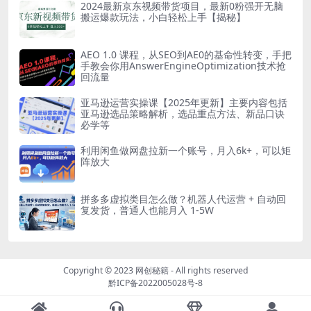
2024最新京东视频带货项目，最新0粉强开无脑
搬运爆款玩法，小白轻松上手【揭秘】
AEO 1.0 课程，从SEO到AE0的基命性转变，手把
手教会你用AnswerEngineOptimization技术抢
回流量
亚马逊运营实操课【2025年更新】主要内容包括
亚马逊选品策略解析，选品重点方法、新品口诀
必学等
利用闲鱼做网盘拉新一个账号，月入6k+，可以矩
阵放大
拼多多虚拟类目怎么做？机器人代运营 + 自动回
复发货，普通人也能月入 1-5W
Copyright © 2023
网创秘籍
- All rights reserved
黔ICP备2022005028号-8