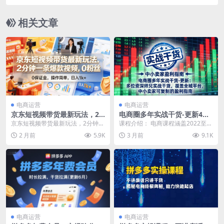
基础轻松学
相关文章
电商运营
电商运营
京东短视频带货最新玩法，2
电商圈多年实战干货-更新4月
分钟一条爆款视频，0粉丝，0
27：多位资深师兄实战干货/
京东短视频带货最新玩法，2分钟一
课程介绍： 电商课程涵盖2022至2
保证金，操作简单，日入1k+
覆盖全域平台，中小卖家可复
条爆款视频，0粉丝，0保证金，操
026年实战干货，汇集多位资深师
2 月前
5.9K
3 月前
9.1K
【揭秘】
制的盈利指南
作简单，日入1k...
兄师姐分享，...
电商运营
电商运营