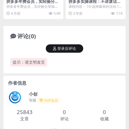
拼多多年费会员，实经验分享
拼多多实操课程：不讲废话只
操，时长拉满，干货拉满(更新
讲干货, 揭秘电商终极奥秘,助
拼多多年费会员，实经验分享操，
课程内容： 10-选择爆单的活动 11-
26年4月15日)
力快速起店
时长拉满，干货拉满(更新26年4月1
平台规则牢记于心 12-神操作-杂交
4 月前
5.9K
2 年前
7.1K
5日) #4月...
1...
评论(0)
登录后评论
提示：请文明发言
作者信息
小创
等级
SVIP会员
25843
0
0
文章
评论
收藏