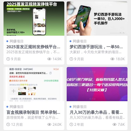
网赚项目
网赚项目
2025首发正规转发挣钱平台，
梦幻西游手游玩法，一单50，
不限单量，高价秒结，动动手
日入2000+，手机操作
2025首发正规转发挣钱平台，不限
大家好，今天给大家带来的项目
指日入100+【揭秘】
单量，高价秒结，动动手指日入10
是：梦幻西游手游玩法，一单50，
9 月前
14.9K
9 月前
18.0K
0+【揭秘】 ...
日入2000+，手机...
网赚项目
网赚项目
盲盒视频录制项目 简单录制视
​月入30‮的万‬暴力单品，​‮看看‬有
频 一单3-10元 单号收益500
钱‮是人‬怎么搞到钱的，比看除‮
原理很简单，就是帮饿了么平台寻
​月入30‮的万‬暴力单品，​‮看看‬有钱‮是
害三‬更适合‮一每‬个还没‮财有‬务
找优质商户，方便平台进行对接。
人‬怎么搞到钱的，比看除‮害三‬更...
12 月前
24.0K
2 年前
7.6K
自由的你【付费文章】
通过做平台的任务，我...