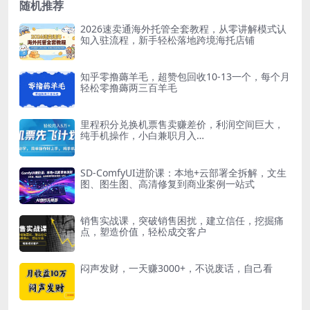
随机推荐
2026速卖通海外托管全套教程，从零讲解模式认
知入驻流程，新手轻松落地跨境海托店铺
知乎零撸薅羊毛，超赞包回收10-13一个，每个月
轻松零撸薅两三百羊毛
里程积分兑换机票售卖赚差价，利润空间巨大，
纯手机操作，小白兼职月入…
SD-ComfyUI进阶课：本地+云部署全拆解，文生
图、图生图、高清修复到商业案例一站式
销售实战课，突破销售困扰，建立信任，挖掘痛
点，塑造价值，轻松成交客户
闷声发财，一天赚3000+，不说废话，自己看