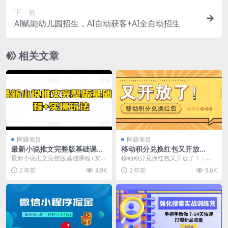
下一篇
AI赋能幼儿园招生，AI自动获客+AI全自动招生
相关文章
网赚项目
网赚项目
最新小说推文完整版基础课程
移动积分兑换红包又开放
+实操玩法
了！，发发朋友圈就能捡钱的
最新小说推文完整版基础课程+实操
移动积分兑换红包又开放了！，发
项目，，一天几百
玩法 项目内容： 2小说推文故事混
发朋友圈就能捡钱的项目，，一天
2 年前
4.9K
2 年前
9.6K
剪玩法.mp4...
几百 去年分享过一个...