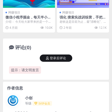
网赚项目
网赚项目
微信小程序掘金，每天半小
强化 搜索实战训练营，手把手
时，轻松月入1W+
教你 7-14天快速-打爆新品流
介绍： 今天给大家带来的是一个长
老铁这是目前为止，最“清晰化”、
量(13节课
期项目——微信小程序掘金。通过
“公式化”的一套sd课程 解决几个问
4 月前
10.0K
2 年前
12.1K
积累小程序客户，获...
题： 1. ...
评论(0)
登录后评论
提示：请文明发言
作者信息
小创
等级
SVIP会员