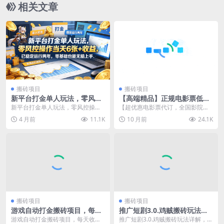
相关文章
搬砖项目
搬砖项目
新平台打金单人玩法，零风控
【高端精品】正规电影票低价
操作当天6张+收益，已稳定运
购买渠道+变现方式【正规项
新平台打金单人玩法，零风控操作
【超优惠电影票代订，全国影院任
行两年，零基础也能无脑上手
目】
当天6张+收益，已稳定运行两年，
选】 ​ 想低价看电影？这儿能满足
4 月前
11.1K
10 月前
24.1K
【揭秘】
零基础也能无脑上手...
你！不管是万达、...
搬砖项目
搬砖项目
游戏自动打金搬砖项目，每天
推广短剧3.0.鸡贼搬砖玩法详
收益多张，很稳定，简单易操
解，被动收益日入200+，多重
游戏自动打金搬砖项目，每天收益
推广短剧3.0.鸡贼搬砖玩法详解，被