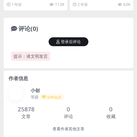
作【揭秘】
收益每天累加，坚持收益无上
多张，很稳定，简单易操作【揭
动收益日入200+，多重收益每天累
1 年前
11.2K
2 年前
6.0K
限【揭秘】
秘】 项目仅揭秘，项目...
加，坚持收...
评论(0)
登录后评论
提示：请文明发言
作者信息
小创
等级
SVIP会员
25878
0
0
文章
评论
收藏
查看作者其他文章