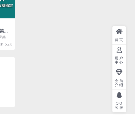
第一
权和
牌类游
首页
入过
游切片
5.2K
..
用户
中心
会员
介绍
QQ
客服