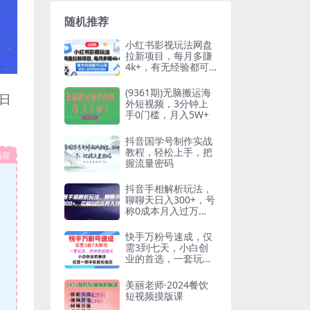
随机推荐
小红书影视玩法网盘
拉新项目，每月多賺
4k+，有无经验都可
以做，普通人最好的
副业选择
(9361期)无脑搬运海
日
外短视频，3分钟上
手0门槛，月入5W+
抖音国学号制作实战
教程，轻松上手，把
内容
握流量密码
抖音手相解析玩法，
聊聊天日入300+，号
称0成本月入过万
【揭秘】
快手万粉号速成，仅
需3到七天，小白创
业的首选，一套玩
法，多种变现模式
【揭秘】
美丽老师·2024餐饮
短视频摸版课