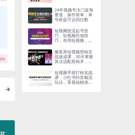
24年视频号冷门蓝海
赛道，操作简单，单
号收益可达四位数
短视频投流起号技
巧，短视频抖加技
巧，布局短视频，流
量不会停
服装类短视频剪辑实
战速成课，30天掌握
(
0
)
算法适配剪辑术，完
播率提升25%
短视频手搓打粉实战
课：小红书抖音截流
玩法，零基础精准引
流变现