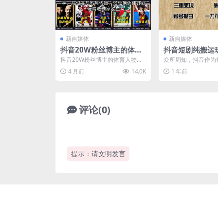
新自媒体
新自媒体
抖音20W粉丝博主的体育
抖音短剧纯搬运
人物传记解说教学，易引
重变现，账号包
抖音20W粉丝博主的体育人物传
众所周知，抖音作为
发共鸣与传播，轻松撸伙
号报白一刀不剪
记解说教学，易引发共鸣与传
的佼佼者，拥有庞大
4 月前
14.0K
1 年前
播，轻松撸伙伴计划与精选...
和日活跃用户量。 而短
伴计划与精选独家收益
评论(0)
提示：请文明发言