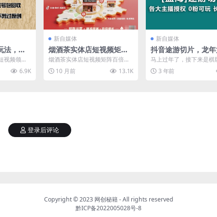
新自媒体
新自媒体
玩法，三
烟酒茶实体店短视频矩阵
抖音途游切片，龙年
回收，账
百倍获客导航图
个蓝海项目，提供授
短视频领域
烟酒茶实体店短视频矩阵百倍获
马上过年了，接下来是棋
过原创
素材，长期稳定，月
的用户基数
客导航图 你是不是面临以下困惑
戏的游玩高峰期，抖音途
6.9K
10 月前
13.1K
3 年前
剧...
01缺少客户 店里没...
是一个非常新的项目，过年.
万
登录后评论
Copyright © 2023
网创秘籍
- All rights reserved
黔ICP备2022005028号-8