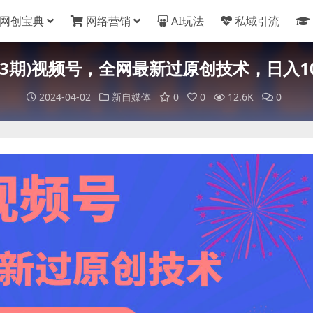
网创宝典
网络营销
AI玩法
私域引流
713期)视频号，全网最新过原创技术，日入10
2024-04-02
新自媒体
0
0
12.6K
0