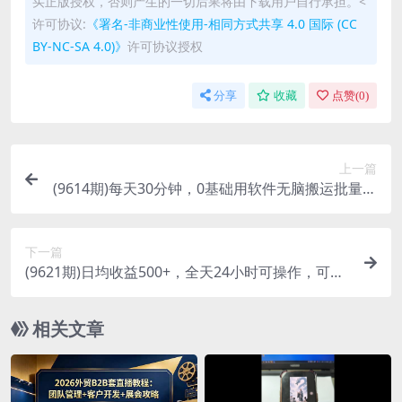
买正版授权，否则产生的一切后果将由下载用户自行承担。<
许可协议:
《署名-非商业性使用-相同方式共享 4.0 国际 (CC
BY-NC-SA 4.0)》
许可协议授权
分享
收藏
点赞(
0
)
上一篇
(9614期)每天30分钟，0基础用软件无脑搬运批量剪
辑，只需听话照做日入1500+
下一篇
(9621期)日均收益500+，全天24小时可操作，可批
量放大，稳定！
相关文章