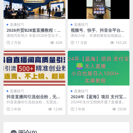
直播技巧
直播技巧
2026外贸B2B套直播教程：团
视频号、快手、抖音全平台剪
队管理+客户开发+展会攻略，
辑+数字人直播实战课(更新9
课程内容简介 本套2026外贸尖子生
课程介绍： 本课程聚焦短视频运营
配套全套落地标准化SOP
月)​
创始会员直播回放课程，覆盖外贸B
全链路实战，涵盖​​视频号、快手、
2 月前
4.0K
11 月前
165.2K
2B全链路实...
抖音​​三大平...
直播技巧
直播技巧
抖音直播间引流创业粉，无需
2024年【蓝海】项目 支付宝
连麦、不用上镜、超暴力，日
无人直播 小白也能日入1000+
抖音直播间引流创业粉，无需连
2024年支付宝悄悄开通了直播通
引流500+高质量精准创业粉
实操教程
麦、不用上镜、超暴力，日引流50
道 好多人还不知道 这算是...
2 年前
12.9K
2 年前
29.5K
0+高质量精准创业粉...
评论(0)