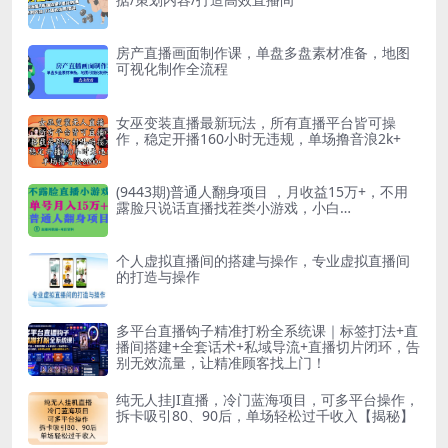
房产直播画面制作课，单盘多盘素材准备，地图
可视化制作全流程
女巫变装直播最新玩法，所有直播平台皆可操
作，稳定开播160小时无违规，单场撸音浪2k+
(9443期)普通人翻身项目 ，月收益15万+，不用
露脸只说话直播找茬类小游戏，小白…
个人虚拟直播间的搭建与操作，专业虚拟直播间
的打造与操作
多平台直播钩子精准打粉全系统课｜标签打法+直
播间搭建+全套话术+私域导流+直播切片闭环，告
别无效流量，让精准顾客找上门！
纯无人挂JI直播，冷门蓝海项目，可多平台操作，
拆卡吸引80、90后，单场轻松过千收入【揭秘】