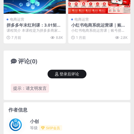
电商运营
电商运营
拼多多年末红利课：3.01矩
小红书电商系统运营课｜账号
阵，无限推荐流，洗图防比
搭建、店铺铺货、选品对标笔
课程简介 本课程是为拼多多商家和
小红书电商系统运营课｜账号搭
价，快速引爆店铺流量(2026-
记全链路新手实操教程
运营操盘手量身打造的年终特训
建、店铺铺货、选品对标笔记全链
7 月前
8.8K
1 月前
2.8K
1月更新
营，聚焦平台最新趋势...
路新手实操教程 课程介...
评论(0)
登录后评论
提示：请文明发言
作者信息
小创
等级
SVIP会员