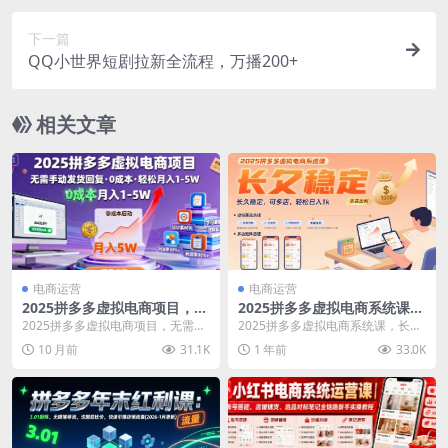
下一篇
QQ小世界短剧拉新全流程，万播200+
相关文章
电商运营
电商运营
2025拼多多虚拟电商项目，无
2025拼多多虚拟电商系统课，
需手动发货回复，0成本，轻
长久稳定，可多店，轻松日入
2025拼多多虚拟电商项目，无需手
2025拼多多虚拟电商系统课，长久
松月入1-5W【揭秘】
1k
动发货回复，0成本，轻松月入1-5
稳定，可多店，轻松日入1k 项目介
10 月前
31.1K
1 年前
33.0K
W【揭秘】 ...
绍 大家好，...