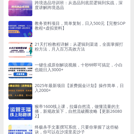
跨境选品培训班：从选品到底层逻辑到实战，深
度讲解跨境选品
教务资料项目，简单复制，日入500元【完整SOP
教程+虚拟资料】
21天打粉教程详解：从逻辑到渠道，全面掌握打
粉方法，月入百万高效方法
一键生成原创解说视频，十秒钟即可搞定，小白
也能日入3000+
2025年最新项目【派费掘金计划】操作简单，日
入2000+
猴帝1600线上课，拉爆自然流，做懂流量的主
播，新规政策下，自然流破圈攻略【更新26080
2】
终极杀手文案撰写系统，只要你掌握了这些秘
诀，你可以在沙漠里卖沙子