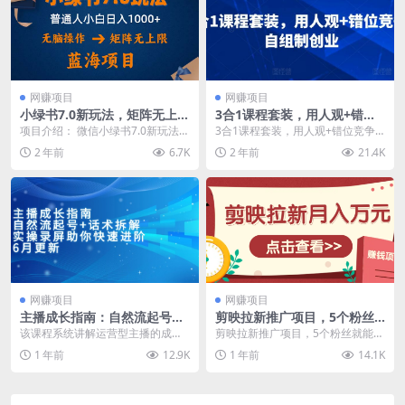
网赚项目
网赚项目
小绿书7.0新玩法，矩阵无上
3合1课程套装，​用人观+错位
限，操作更简单，单号日入10
竞争+自组制创业
项目介绍： 微信小绿书7.0新玩法，
3合1课程套装，​用人观+错位竞争
00+
蓝海项目，无脑操作，是之前兄弟
+自组制创业 让员工变成“我要做”
2 年前
6.7K
2 年前
21.4K
们都没有抓住风...
裂变式创业...
网赚项目
网赚项目
主播成长指南：自然流起号
剪映拉新推广项目，5个粉丝
+话术拆解，实操录屏助你快
就能操作，月入1w+超详细攻
该课程系统讲解运营型主播的成长
剪映拉新推广项目，5个粉丝就能操
速进阶(6月更新
略！【附入口】
路径，包含自然流起号、话术设
作，月入1w+超详细攻略！【附入
1 年前
12.9K
1 年前
14.1K
计、罗盘运营等核心技能...
口】 今天给大家...