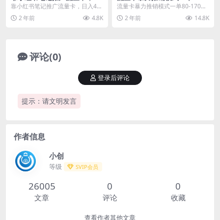
入4位数，多种变现方式，小
70元一天至少10单，单日变现
靠小红书笔记推广流量卡，日入4位
流量卡暴力推销模式一单80-170元
白一天上手
800元
数，多种变现方式，小白一天上手
一天至少10单，单日变现800元 内
2 年前
4.8K
2 年前
14.8K
一部手机即可操作...
容细致有...
评论(0)
登录后评论
提示：请文明发言
作者信息
小创
等级
SVIP会员
26005
0
0
文章
评论
收藏
查看作者其他文章