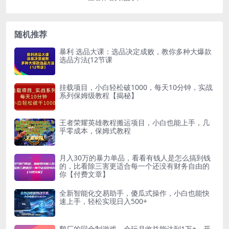
随机推荐
暴利 选品大课：选品决定成败，教你多种大爆款
选品方法(12节课
挂载项目，小白轻松破1000，每天10分钟，实战
系列保姆级教程【揭秘】
王者荣耀英雄教程搬运项目，小白也能上手，几
乎零成本，保姆式教程
​月入30‮的万‬暴力单品，​‮看看‬有钱‮是人‬怎么搞到钱
的，比看除‮害三‬更适合‮一每‬个还没‮财有‬务自由的
你【付费文章】
全新智能化交易助手，傻瓜式操作，小白也能快
速上手，轻松实现日入500+
鹅厂的回合制游戏，会玩月收益能达到1万+，开