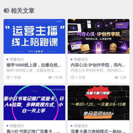
相关文章
网赚项目
网赚项目
猴帝1600线上课，拉爆自然
内容心法·IP创作学院，用内容
流，做懂流量的主播，新规政
心法，让流量开悟
猴帝1600线上课，拉爆自然流，做
内容心法·IP创作学院，用内容心
策下，自然流破圈攻略【更新
懂流量的主播，新规政策下，自然
法，让流量开悟 主讲人:无用之用
1 年前
19.2K
1 月前
7.2K
7月】
流破圈攻略【更新...
全网40万粉丝...
网赚项目
网赚项目
靠小红书笔记推广流量卡，日
流量卡暴力推销模式一单80-1